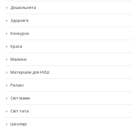
Дошкільнята
Здоров'я
Конкурси
Краса
Малюки
Матеріали для НУШ
Релакс
Світ мами
Світ тата
Школярі