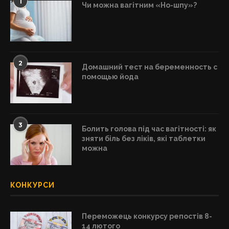
1
Чи можна вагітним «Но-шпу»?
2
Домашний тест на беременность с
помощью йода
3
Болить голова під час вагітності: як
зняти біль без ліків, які таблетки
можна
КОНКУРСИ
Переможець конкурсу репостів 8-
14 лютого