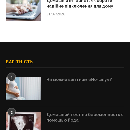
Домашній інтернет: як обрати
надійне підключення для дому
31/07/2026
ВАГІТНІСТЬ
1
Чи можна вагітним «Но-шпу»?
2
Домашний тест на беременность с
помощью йода