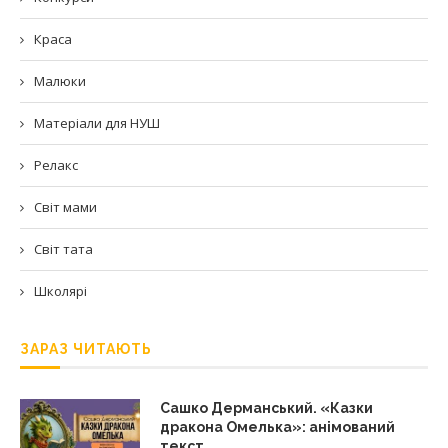
Краса
Малюки
Матеріали для НУШ
Релакс
Світ мами
Світ тата
Школярі
ЗАРАЗ ЧИТАЮТЬ
Сашко Дерманський. «Казки
дракона Омелька»: анімований
текст