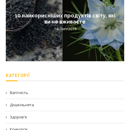
10 найкорисніших продуктів світу, які
ви не вживаєте
14/Лип/2019
КАТЕГОРІЇ
Вагітність
Дошкільнята
Здоров'я
Конкурси