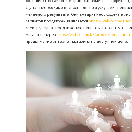
большинства сайтов не приносит заметных эффектов, т
случае необходимо воспользоваться услугами специал
желаемого результата. Они внедрят необходимые инст
сервисов продвижения является
https://web-promo.ua/
спектр услуг по продвижению Вашего интернет-магази
магазина через
https://webpromo.kz/prodvizhenie-inter
продвижение интернет-магазина по доступной цене.