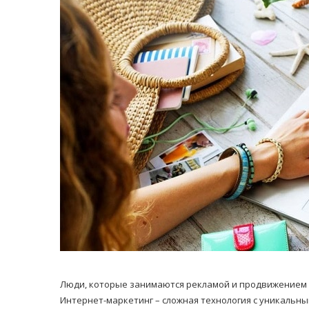
равильно принимать
Лікарі назвали 
льна: никакого кипятка
коронавірусу в
и...
14/Бер/2020
30/Січ/2021
Люди, которые занимаются рекламой и продвижением ин
Интернет-маркетинг – сложная технология с уникальны