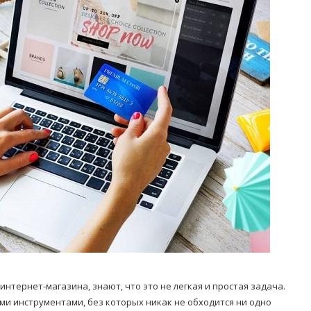
Попробуйте рецепт
симптоми
легендарного супа доктора
 дітей
Моро, который без...
08/Січ/2021
тернет-магазина, знают, что это не легкая и простая задача.
ми инструментами, без которых никак не обходится ни одно