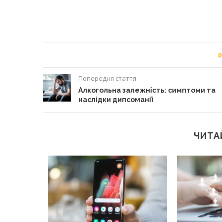
0
Попередня стаття
Алкогольна залежність: симптоми та
наслідки дипсоманії
ЧИТА