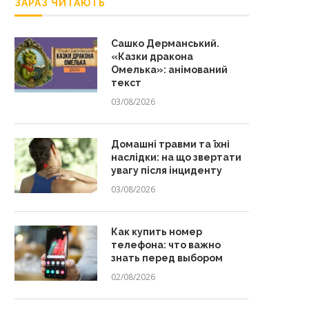
ЗАРАЗ ЧИТАЮТЬ
Сашко Дерманський.
«Казки дракона
Омелька»: анімований
текст
03/08/2026
Домашні травми та їхні
наслідки: на що звертати
увагу після інциденту
03/08/2026
Как купить номер
телефона: что важно
знать перед выбором
02/08/2026