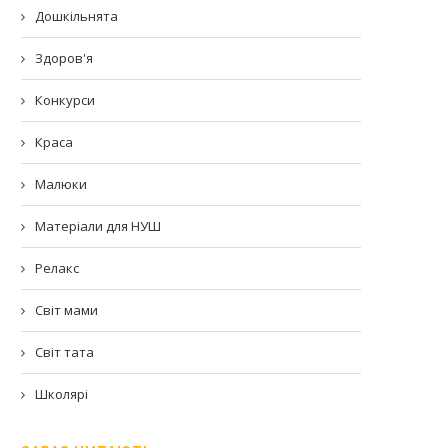
Дошкільнята
Здоров'я
Конкурси
Краса
Малюки
Матеріали для НУШ
Релакс
Світ мами
Світ тата
Школярі