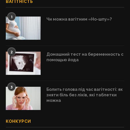
ВАГІТНІСТЬ
1
Чи можна вагітним «Но-шпу»?
2
Домашний тест на беременность с
помощью йода
3
Болить голова під час вагітності: як
зняти біль без ліків, які таблетки
можна
КОНКУРСИ