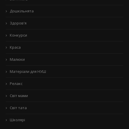
Дошкільнята
Здоров'я
Конкурси
Краса
Малюки
Матеріали для НУШ
Релакс
Світ мами
Світ тата
Школярі