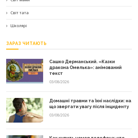
Світ тата
Школярі
ЗАРАЗ ЧИТАЮТЬ
Сашко Дерманський. «Казки
дракона Омелька»: анімований
текст
03/08/2026
Домашні травми та їхні наслідки: на
що звертати увагу після інциденту
03/08/2026