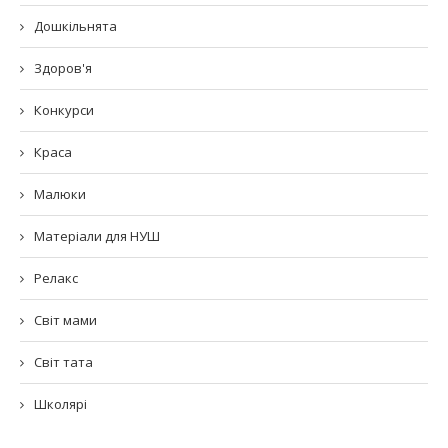
Дошкільнята
Здоров'я
Конкурси
Краса
Малюки
Матеріали для НУШ
Релакс
Світ мами
Світ тата
Школярі