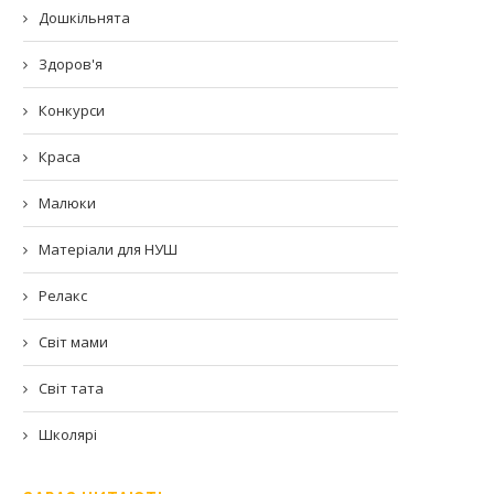
Дошкільнята
Здоров'я
Конкурси
Краса
Малюки
Матеріали для НУШ
Релакс
Світ мами
Світ тата
Школярі