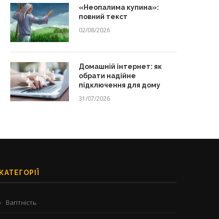
«Неопалима купина»:
13/07/2026
29/06/2026
повний текст
02/08/2026
Домашній інтернет: як
обрати надійне
підключення для дому
31/07/2026
КАТЕГОРІЇ
Вагітність