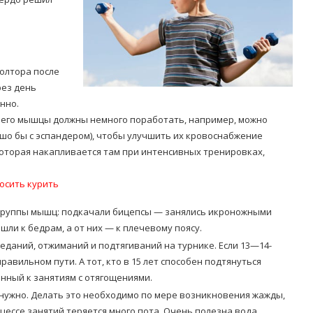
полтора после
рез день
нно.
Попробуйте рецепт
т, его мышцы должны немного поработать, например, можно
симптоми
легендарного супа доктора
ошо бы с эспандером), чтобы улучшить их кровоснабжение
 дітей
Моро, который без...
которая накапливается там при интенсивных тренировках,
08/Січ/2021
осить курить
группы мышц: подкачали бицепсы — занялись икроножными
и к бедрам, а от них — к плечевому поясу.
седаний, отжиманий и подтягиваний на турнике. Если 13—14-
правильном пути. А тот, кто в 15 лет способен подтянуться
енный к занятиям с отягощениями.
 нужно. Делать это необходимо по мере возникновения жажды,
ессе занятий теряется много пота. Очень полезна вода,