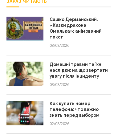
ЗАРАЗ ЧИТАЮТЬ
Сашко Дерманський.
«Казки дракона
Омелька»: анімований
текст
03/08/2026
Домашні травми та їхні
наслідки: на що звертати
увагу після інциденту
03/08/2026
Как купить номер
телефона: что важно
знать перед выбором
02/08/2026
Вересень 2026: календар
«Чому пес живе коло люди
виховних дат
повний текст