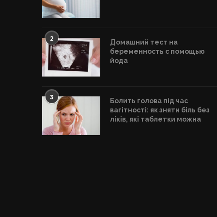
2
Домашний тест на
беременность с помощью
йода
3
Болить голова під час
вагітності: як зняти біль без
ліків, які таблетки можна