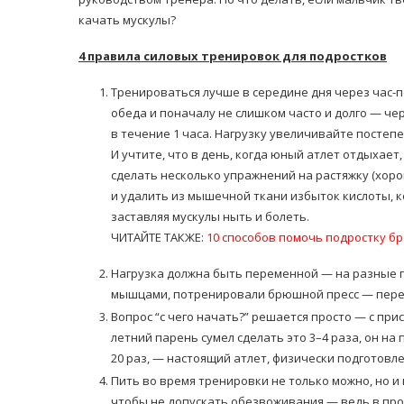
качать мускулы?
4 правила силовых тренировок для подростков
Тренироваться лучше в середине дня через час-
обеда и поначалу не слишком часто и долго — че
в течение 1 часа. Нагрузку увеличивайте постепе
равильно принимать
И учтите, что в день, когда юный атлет отдыхае
Лікарі назвали 
льна: никакого кипятка
сделать несколько упражнений на растяжку (хор
коронавірусу в
и...
и удалить из мышечной ткани избыток кислоты, 
14/Бер/2020
30/Січ/2021
заставляя мускулы ныть и болеть.
ЧИТАЙТЕ ТАКЖЕ:
10 способов помочь подростку бр
Нагрузка должна быть переменной — на разные 
мышцами, потренировали брюшной пресс — перешл
Вопрос “с чего начать?” решается просто — с при
летний парень сумел сделать это 3–4 раза, он на 
20 раз, — настоящий атлет, физически подготовл
Пить во время тренировки не только можно, но и
чтобы не допускать обезвоживания — ведь в проц