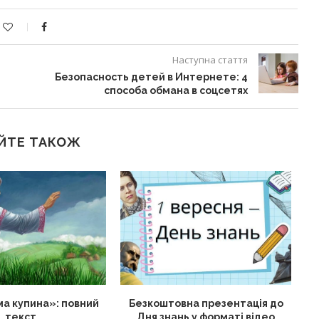
Наступна стаття
Безопасность детей в Интернете: 4
способа обмана в соцсетях
ЙТЕ ТАКОЖ
а купина»: повний
Безкоштовна презентація до
текст
Дня знань у форматі відео