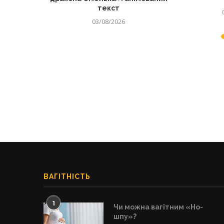
текст
03/08/2026
ВАГІТНІСТЬ
1
Чи можна вагітним «Но-
шпу»?