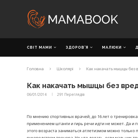
СВІТ МАМИ
ЗДОРОВ’Я
МАЛЮКИ
Головна
Школярі
Как накачать мышцы без 
Как накачать мышцы без вред
06/01/2014
291
Переглядів
По мнению спортивных врачей, до 16 лет о тренировка
применением штанги и гирь речи идти не может. Да и 
этого возраста заниматься атлетизмом можно только 
руководством тренера. Но что делать, если мальчик т