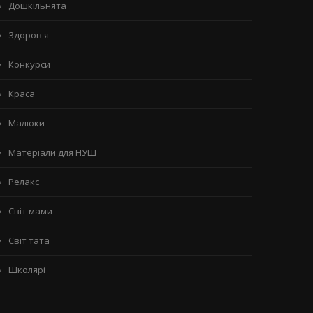
Дошкільнята
Здоров'я
Конкурси
Краса
Малюки
Матеріали для НУШ
Релакс
Світ мами
Світ тата
Школярі