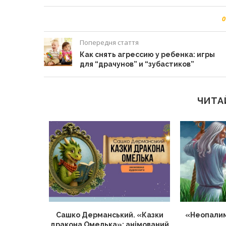
0
Попередня стаття
Как снять агрессию у ребенка: игры
для “драчунов” и “зубастиков”
ЧИТА
о матерів
Сашко Дерманський. «Казки
«Неопалим
нців
дракона Омелька»: анімований