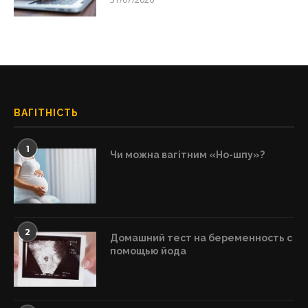
ВАГІТНІСТЬ
1
Чи можна вагітним «Но-шпу»?
2
Домашний тест на беременность с
помощью йода