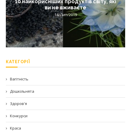
10 найкорисніших продуктів світу, які
ви не вживаєте
14/Лип/2019
КАТЕГОРІЇ
Вагітність
Дошкільнята
Здоров'я
Конкурси
Краса