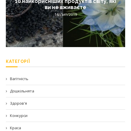
10 найкорисніших продуктів світу, які
ви не вживаєте
14/Лип/2019
КАТЕГОРІЇ
Вагітність
Дошкільнята
Здоров'я
Конкурси
Краса