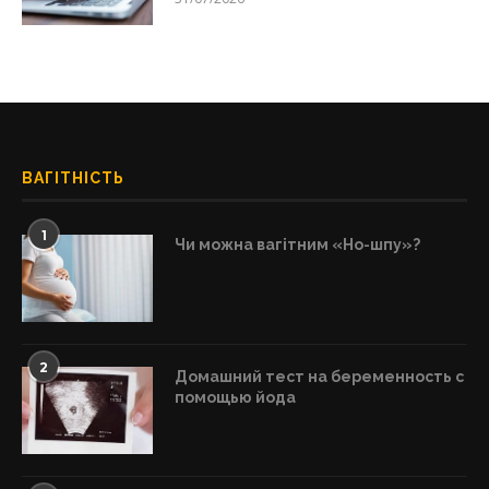
ВАГІТНІСТЬ
1
Чи можна вагітним «Но-шпу»?
2
Домашний тест на беременность с
помощью йода