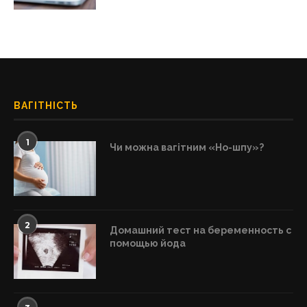
ВАГІТНІСТЬ
1
Чи можна вагітним «Но-шпу»?
2
Домашний тест на беременность с
помощью йода