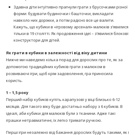
Здавна діти інтуїтивно прагнули грати з брусочками різної
форми: будувати будиночки і башточки, викладати
навколо них доріжки, а потім радісно все це валити.
Кажуть, що кубики в «ігровому арсеналі» малюків з’явилися
тільки в 19 столітті. Як продовження ідеї – з’явилися блокові
конструктори для дітей.
Як грати в кубики в залежності від віку дитини
Нижче ми наведемо кілька порад для дорослих про те, як за
допомогою традиційних кубиків грати з малюком в
розвиваючі ігри, щоб крім задоволення, гра приносила
користь.
1 – 1,5 року
Перший набір кубиків купіть карапузові у віці близько 6-12
місяців. Для такого віку буде достатньо набору з 6 кубиків. В
ідеалі, аби кубики для малюків були з тканини. Адже такі
іграшки нетравматичні, їх легко тримати ручкою.
Перші ігри незалежно від бажання дорослих будуть такими, як і