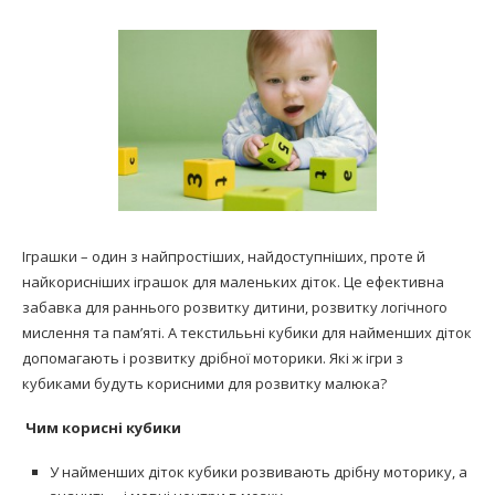
Іграшки – один з найпростіших, найдоступніших, проте й
найкорисніших іграшок для маленьких діток. Це ефективна
забавка для раннього розвитку дитини, розвитку логічного
мислення та пам’яті. А текстилььні кубики для найменших діток
допомагають і розвитку дрібної моторики. Які ж ігри з
кубиками будуть корисними для розвитку малюка?
Чим корисні кубики
У найменших діток кубики розвивають дрібну моторику, а