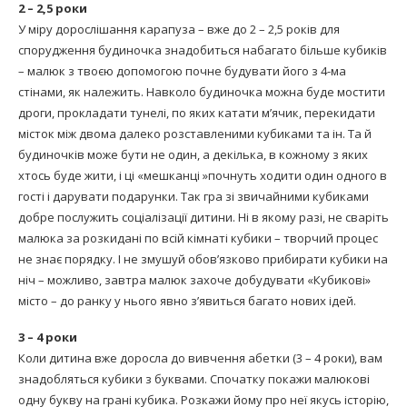
2 – 2,5 роки
У міру дорослішання карапуза – вже до 2 – 2,5 років для
спорудження будиночка знадобиться набагато більше кубиків
– малюк з твоєю допомогою почне будувати його з 4-ма
стінами, як належить. Навколо будиночка можна буде мостити
дроги, прокладати тунелі, по яких катати м’ячик, перекидати
місток між двома далеко розставленими кубиками та ін. Та й
будиночків може бути не один, а декілька, в кожному з яких
хтось буде жити, і ці «мешканці »почнуть ходити один одного в
гості і дарувати подарунки. Так гра зі звичайними кубиками
добре послужить соціалізації дитини. Ні в якому разі, не сваріть
малюка за розкидані по всій кімнаті кубики – творчий процес
не знає порядку. І не змушуй обов’язково прибирати кубики на
ніч – можливо, завтра малюк захоче добудувати «Кубикові»
місто – до ранку у нього явно з’явиться багато нових ідей.
3 – 4 роки
Коли дитина вже доросла до вивчення абетки (3 – 4 роки), вам
знадобляться кубики з буквами. Спочатку покажи малюкові
одну букву на грані кубика. Розкажи йому про неї якусь історію,