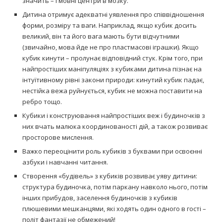
значить – і мовні центри в мозку.
Дитина отримує адекватні уявлення про співвідношення
форми, розміру та ваги. Наприклад, якщо кубик досить
великий, він та його вага мають бути відчутними
(звичайно, мова йде не про пластмасові іграшки). Якщо
кубик кинути – пролунає відповідний стук. Крім того, при
найпростіших маніпуляціях з кубиками дитина пізнає на
інтуїтивному рівні закони природи: кинутий кубик падає,
нестійка вежа руйнується, кубик не можна поставити на
ребро тощо.
Кубики і конструювання найпростіших веж і будиночків з
них вчать малюка координованості дій, а також розвиває
просторове мислення.
Важко переоцінити роль кубиків з буквами при освоєнні
азбуки і навчанні читання.
Створення «будівель» з кубиків розвиває уяву дитини:
структура будиночка, потім паркану навколо нього, потім
інших прибудов, заселення будиночків з кубиків
плюшевими мешканцями, які ходять один одного в гості –
політ фантазії не обмежений!