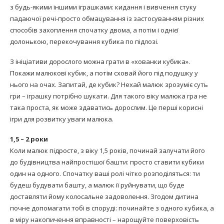
з будь-якими іншими іграшками: кидання і вивчення стуку
падаючої речі-просто обмацування із застосуванням різних
способів захоплення спочатку двома, а потім і однієї
долонькою, перекочування кубика по підлозі.
З ініціативи дорослого можна грати в «хованки кубика».
Покажи малюкові кубик, а потім сховай його під подушку у
нього на очах. Запитай, де кубик? Нехай малюк зрозуміє суть
гри – іграшку потрібно шукати. Для такого віку малюка гра не
така проста, як може здаватись дорослим. Це перші корисні
ігри для розвитку уваги малюка.
1,5 – 2 роки
Коли малюк підросте, з віку 1,5 років, починай залучати його
до будівництва найпростішої башти: просто ставити кубики
один на одного. Спочатку ваші ролі чітко розподіляться: ти
будеш будувати башту, а малюк її руйнувати, що буде
доставляти йому колосальне задоволення. Згодом дитина
почне допомагати тобі в споруді: починайте з одного кубика, а
в міру накопичення вправності – нарощуйте поверховість