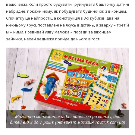
вашої вежі. Коли просто будувати і руйнувати башточку дитині
набридне, покажи йому, як побудувати будиночок з віконцем.
Спочатку це найпростіша конструкція з 3-х кубиків: два на
нижньому ярусі, поставлені на якусь відстань, а зверху – третій
між ними. Розвивай уяву малюка – посади за віконцем
зайчика, нехай ведмежа прийде до нього в гості.
Магнітна математика для раннього розвитку, для
дітей від 3 до 7 років (Інтернет-магазин Tovarik.com.ua)