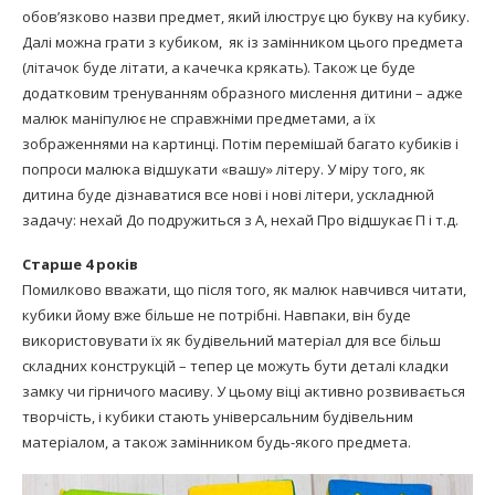
обов’язково назви предмет, який ілюструє цю букву на кубику.
Далі можна грати з кубиком, як із замінником цього предмета
(літачок буде літати, а качечка крякать). Також це буде
додатковим тренуванням образного мислення дитини – адже
малюк маніпулює не справжніми предметами, а їх
зображеннями на картинці. Потім перемішай багато кубиків і
попроси малюка відшукати «вашу» літеру. У міру того, як
дитина буде дізнаватися все нові і нові літери, ускладнюй
задачу: нехай До подружиться з А, нехай Про відшукає П і т.д.
Старше 4 років
Помилково вважати, що після того, як малюк навчився читати,
кубики йому вже більше не потрібні. Навпаки, він буде
використовувати їх як будівельний матеріал для все більш
складних конструкцій – тепер це можуть бути деталі кладки
замку чи гірничого масиву. У цьому віці активно розвивається
творчість, і кубики стають універсальним будівельним
матеріалом, а також замінником будь-якого предмета.