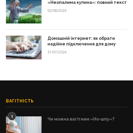
«Неопалима купина»: повний текст
02/08/2026
Домашній інтернет: як обрати
надійне підключення для дому
31/07/2026
ВАГІТНІСТЬ
1
Чи можна вагітним «Но-шпу»?