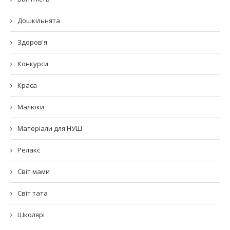
Дошкільнята
Здоров'я
Конкурси
Краса
Малюки
Матеріали для НУШ
Релакс
Світ мами
Світ тата
Школярі