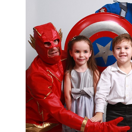
равильно принимать
Лікарі назвали 
льна: никакого кипятка
коронавірусу в
и...
14/Бер/2020
30/Січ/2021