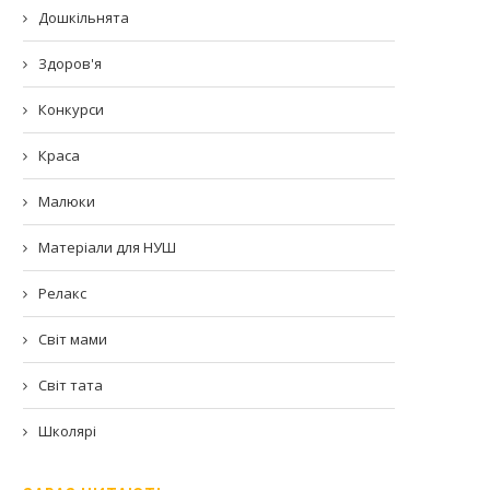
Дошкільнята
Здоров'я
Конкурси
Краса
Малюки
Матеріали для НУШ
Релакс
Світ мами
Світ тата
Школярі