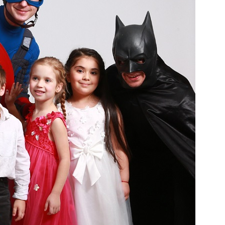
Попробуйте рецепт
симптоми
легендарного супа доктора
 дітей
Моро, который без...
08/Січ/2021