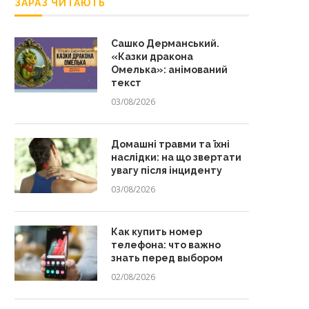
ЗАРАЗ ЧИТАЮТЬ
Сашко Дерманський.
«Казки дракона
Омелька»: анімований
текст
03/08/2026
Домашні травми та їхні
наслідки: на що звертати
увагу після інциденту
03/08/2026
Как купить номер
телефона: что важно
знать перед выбором
02/08/2026