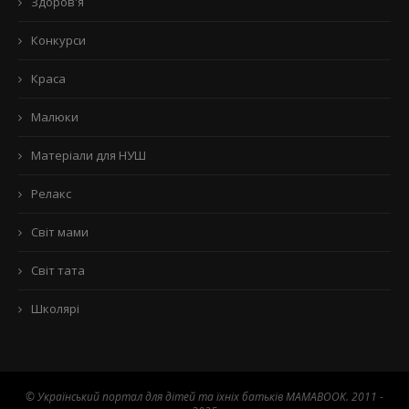
Здоров'я
Конкурси
Краса
Малюки
Матеріали для НУШ
Релакс
Світ мами
Світ тата
Школярі
© Український портал для дітей та їхніх батьків MAMABOOK. 2011 -