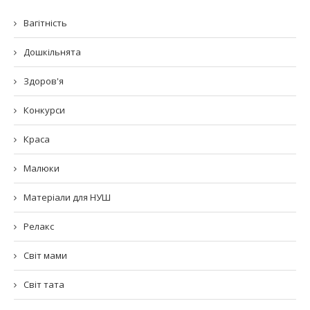
Вагітність
Дошкільнята
Здоров'я
Конкурси
Краса
Малюки
Матеріали для НУШ
Релакс
Світ мами
Світ тата