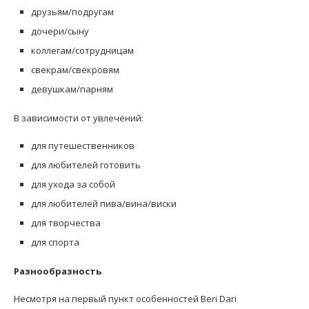
друзьям/подругам
дочери/сыну
коллегам/сотрудницам
свекрам/свекровям
девушкам/парням
В зависимости от увлечений:
для путешественников
для любителей готовить
для ухода за собой
для любителей пива/вина/виски
для творчества
для спорта
Разнообразность
Несмотря на первый пункт особенностей Beri Dari