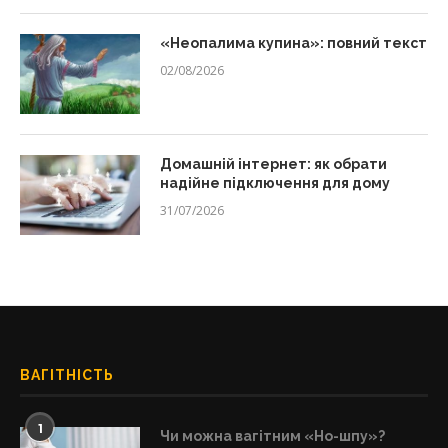
«Неопалима купина»: повний текст
02/08/2026
Домашній інтернет: як обрати
надійне підключення для дому
31/07/2026
ВАГІТНІСТЬ
1
Чи можна вагітним «Но-шпу»?