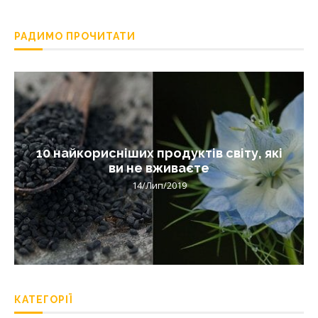
РАДИМО ПРОЧИТАТИ
10 найкорисніших продуктів світу, які
ви не вживаєте
14/Лип/2019
КАТЕГОРІЇ