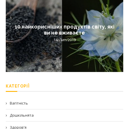
10 найкорисніших продуктів світу, які
ви не вживаєте
14/Лип/2019
КАТЕГОРІЇ
Вагітність
Дошкільнята
Здоров'я