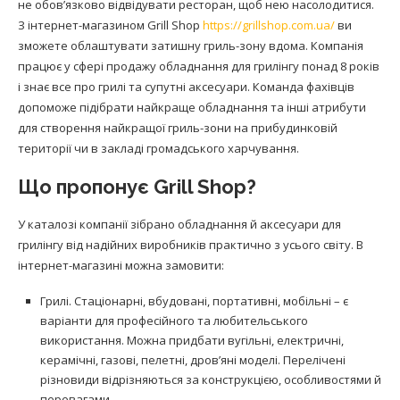
не обов’язково відвідувати ресторан, щоб нею насолодитися.
З інтернет-магазином Grill Shop
https://grillshop.com.ua/
ви
зможете облаштувати затишну гриль-зону вдома. Компанія
працює у сфері продажу обладнання для грилінгу понад 8 років
і знає все про грилі та супутні аксесуари. Команда фахівців
допоможе підібрати найкраще обладнання та інші атрибути
для створення найкращої гриль-зони на прибудинковій
території чи в закладі громадського харчування.
Що пропонує Grill Shop?
У каталозі компанії зібрано обладнання й аксесуари для
грилінгу від надійних виробників практично з усього світу. В
інтернет-магазині можна замовити:
Грилі. Стаціонарні, вбудовані, портативні, мобільні – є
варіанти для професійного та любительського
використання. Можна придбати вугільні, електричні,
керамічні, газові, пелетні, дров’яні моделі. Перелічені
різновиди відрізняються за конструкцією, особливостями й
перевагами.