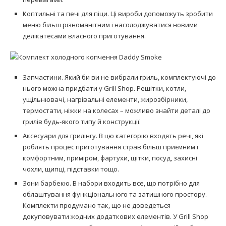
Коптильні та печі для піци. Ці вироби допоможуть зробити
меню більш різноманітним і насолоджуватися новими
делікатесами власного приготування.
Запчастини. Який би ви не вибрали гриль, комплектуючі до
нього можна придбати у Grill Shop. Решітки, котли,
ущільнювачі, нагрівальні елементи, жирозбірники,
термостати, ніжки на колесах – можливо знайти деталі до
грилів будь-якого типу й конструкції.
Аксесуари для грилінгу. В цю категорію входять речі, які
роблять процес приготування страв більш приємним і
комфортним, приміром, фартухи, щітки, посуд, захисні
чохли, щипці, підставки тощо.
Зони барбекю. В набори входить все, що потрібно для
облаштування функціонального та затишного простору.
Комплекти продумано так, що не доведеться
докуповувати жодних додаткових елементів. У Grill Shop