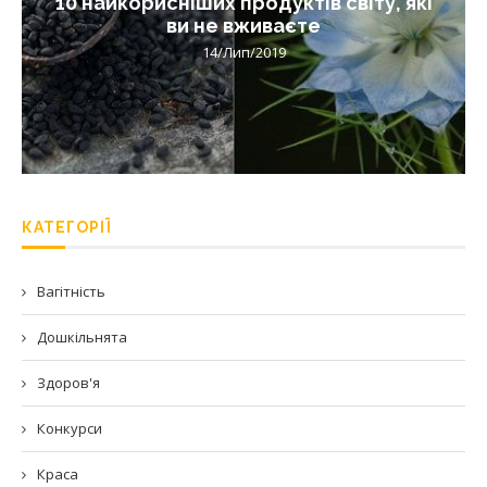
10 найкорисніших продуктів світу, які
ви не вживаєте
14/Лип/2019
КАТЕГОРІЇ
Вагітність
Дошкільнята
Здоров'я
Конкурси
Краса