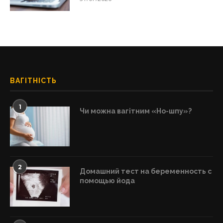
ВАГІТНІСТЬ
1
Чи можна вагітним «Но-шпу»?
2
Домашний тест на беременность с
помощью йода