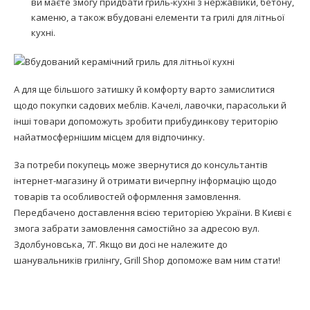
ви маєте змогу придбати гриль-кухні з нержавійки, бетону,
каменю, а також вбудовані елементи та грилі для літньої
кухні.
А для ще більшого затишку й комфорту варто замислитися
щодо покупки садових меблів. Качелі, лавочки, парасольки й
інші товари допоможуть зробити прибудинкову територію
найатмосфернішим місцем для відпочинку.
За потреби покупець може звернутися до консультантів
інтернет-магазину й отримати вичерпну інформацію щодо
товарів та особливостей оформлення замовлення.
Передбачено доставлення всією територією України. В Києві є
змога забрати замовлення самостійно за адресою вул.
Здолбуновська, 7Г. Якщо ви досі не належите до
шанувальників грилінгу, Grill Shop допоможе вам ним стати!