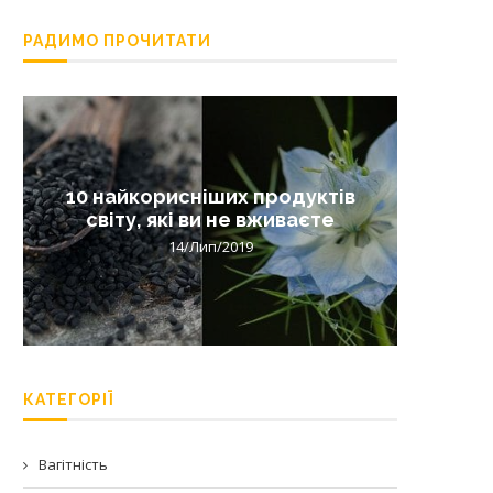
РАДИМО ПРОЧИТАТИ
10 найкорисніших продуктів
Лишай 
світу, які ви не вживаєте
14/Лип/2019
КАТЕГОРІЇ
Вагітність