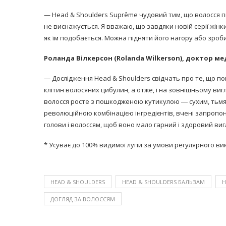
— Head & Shoulders Suprême чудовий тим, що волосся пі
не виснажується. Я вважаю, що завдяки новій серії жін
як їм подобається. Можна підняти його нагору або зроби
Роланда Вілкерсон (Rolanda Wilkerson), доктор мед
— Дослідження Head & Shoulders свідчать про те, що п
клітин волосяних цибулин, а отже, і на зовнішньому виг
волосся росте з пошкодженою кутикулою ― сухим, тьмя
революційною комбінацією інгредієнтів, вчені запропо
голови і волоссям, щоб воно мало гарний і здоровий виг
* Усуває до 100% видимої лупи за умови регулярного ви
HEAD & SHOULDERS
HEAD & SHOULDERS БАЛЬЗАМ
H
ДОГЛЯД ЗА ВОЛОССЯМ