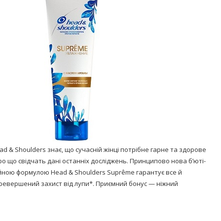
Попробуйте рецепт
симптоми
легендарного супа доктора
 дітей
Моро, который без...
08/Січ/2021
ad & Shoulders знає, що сучасній жінці потрібне гарне та здорове
 про що свідчать дані останніх досліджень. Принципово нова б’юті-
ційною формулою Head & Shoulders Suprême гарантує все й
еревершений захист від лупи*. Приємний бонус — ніжний