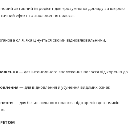
 новий активний інгредієнт для «розумного» догляду за шкірою
етичний ефект та зволоження волосся.
ганова олія, яка цінується своїми відновлювальними,
оложення
— для інтенсивного зволоження волосся від коренів до
новлення
— для відновлення й усунення видимих ознак
цнення
— для більш сильного волосся від коренів до кінчиків:
ня.
КРЕТОМ