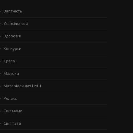
Вагітність
Дошкільнята
Здоров'я
Конкурси
Краса
Малюки
Матеріали для НУШ
Релакс
Світ мами
Світ тата