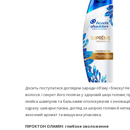
равильно принимать
Лікарі назвали 
льна: никакого кипятка
коронавірусу в
и...
14/Бер/2020
30/Січ/2021
Досить поступатися доглядом заради об’єму і блиску! He
волосся. І секрет його полягає у здоровій шкірі голови,
лінійка шампунів та бальзамів-ополіскувачів з іннова
одразу: шикарні пасма, догляд за шкірою голови й неп
жіночний аромат та вишукана упаковка.
ПІРОКТОН ОЛАМІН: глибоке зволоження