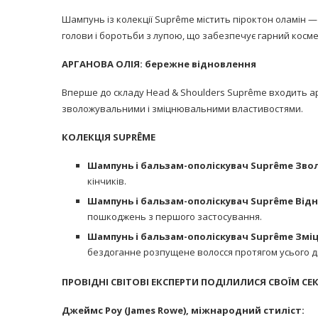
Шампунь із колекції Suprême містить піроктон оламін —
голови і боротьби з лупою, що забезпечує гарний косм
АРГАНОВА ОЛІЯ: бережне відновлення
Вперше до складу Head & Shoulders Suprême входить ар
зволожувальними і зміцнювальними властивостями.
КОЛЕКЦІЯ SUPRÊME
Шампунь і бальзам-ополіскувач Suprême Зв
кінчиків.
Шампунь і бальзам-ополіскувач Suprême Від
пошкоджень з першого застосування.
Шампунь і бальзам-ополіскувач Suprême Змі
бездоганне розпущене волосся протягом усього д
ПРОВІДНІ СВІТОВІ ЕКСПЕРТИ ПОДІЛИЛИСЯ СВОЇМ СЕ
Джеймс Роу (James Rowe), міжнародний стиліст: