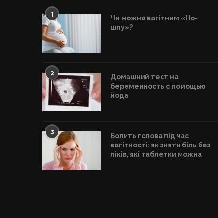
1
Чи можна вагітним «Но-
шпу»?
2
Домашний тест на
беременность с помощью
йода
3
Болить голова під час
вагітності: як зняти біль без
ліків, які таблетки можна