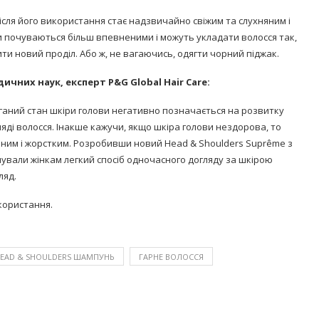
сля його використання стає надзвичайно свіжим та слухняним і
ки почуваються більш впевненими і можуть укладати волосся так,
ти новий проділ. Або ж, не вагаючись, одягти чорний піджак.
ичних наук, експерт P&G Global Hair Care:
оганий стан шкіри голови негативно позначається на розвитку
ляді волосся. Інакше кажучи, якщо шкіра голови нездорова, то
ним і жорстким. Розробивши новий Head & Shoulders Suprême з
нували жінкам легкий спосіб одночасного догляду за шкірою
ляд.
користання.
EAD & SHOULDERS ШАМПУНЬ
ГАРНЕ ВОЛОССЯ