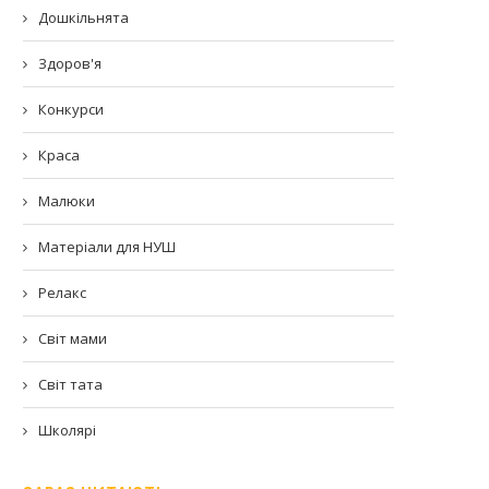
Дошкільнята
Здоров'я
Конкурси
Краса
Малюки
Матеріали для НУШ
Релакс
Світ мами
Світ тата
Школярі