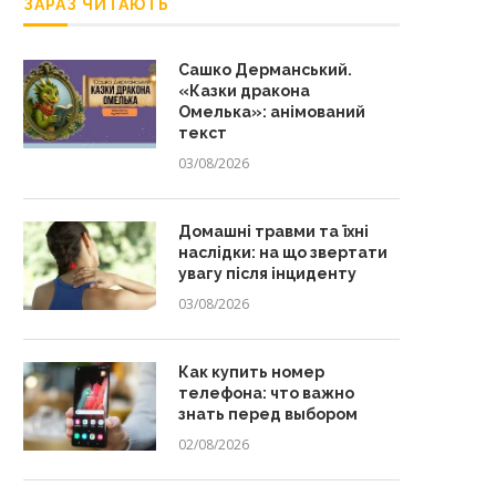
ЗАРАЗ ЧИТАЮТЬ
Сашко Дерманський.
«Казки дракона
Омелька»: анімований
текст
03/08/2026
Домашні травми та їхні
наслідки: на що звертати
увагу після інциденту
03/08/2026
Как купить номер
телефона: что важно
знать перед выбором
02/08/2026