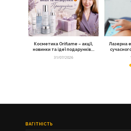
тку для
Косметика Oriflame – акції,
Лазерна е
д по...
новинки та ідеї подарунків...
сучасного
31/07/2026
ВАГІТНІСТЬ