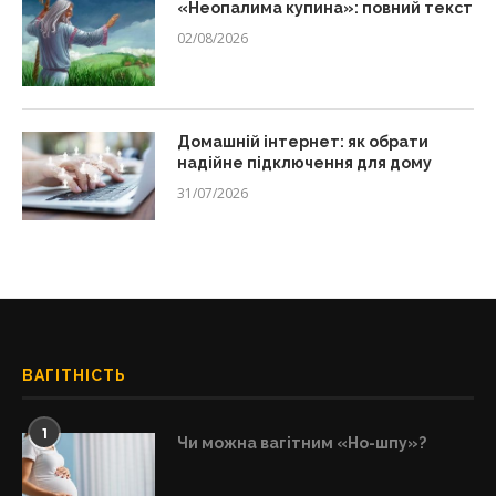
«Неопалима купина»: повний текст
02/08/2026
Домашній інтернет: як обрати
надійне підключення для дому
31/07/2026
ВАГІТНІСТЬ
1
Чи можна вагітним «Но-шпу»?