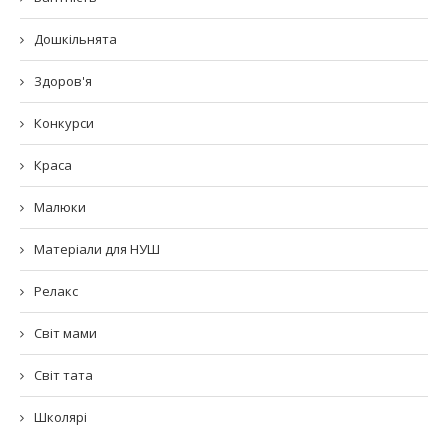
Дошкільнята
Здоров'я
Конкурси
Краса
Малюки
Матеріали для НУШ
Релакс
Світ мами
Світ тата
Школярі