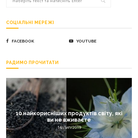
СОЦІАЛЬНІ МЕРЕЖІ
FACEBOOK
YOUTUBE
РАДИМО ПРОЧИТАТИ
10 найкорисніших продуктів світу, які
ви не вживаєте
14/Лип/2019