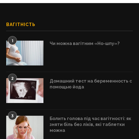
ВАГІТНІСТЬ
1
Чи можна вагітним «Но-шпу»?
2
Домашний тест на беременность с
помощью йода
3
Болить голова під час вагітності: як
зняти біль без ліків, які таблетки
можна