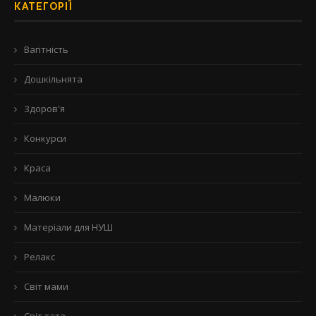
КАТЕГОРІЇ
Вагітність
Дошкільнята
Здоров'я
Конкурси
Краса
Малюки
Матеріали для НУШ
Релакс
Світ мами
Світ тата