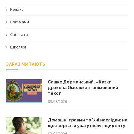
Релакс
Світ мами
Світ тата
Школярі
ЗАРАЗ ЧИТАЮТЬ
Сашко Дерманський. «Казки
дракона Омелька»: анімований
текст
03/08/2026
Домашні травми та їхні наслідки: на
що звертати увагу після інциденту
03/08/2026