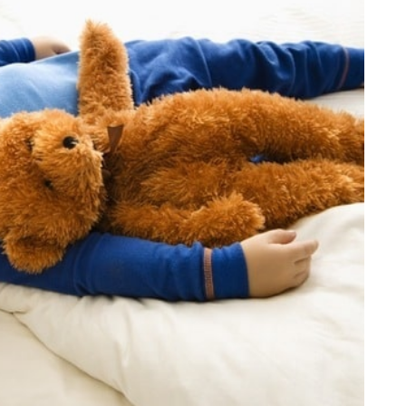
Попробуйте рецепт
симптоми
легендарного супа доктора
 дітей
Моро, который без...
08/Січ/2021