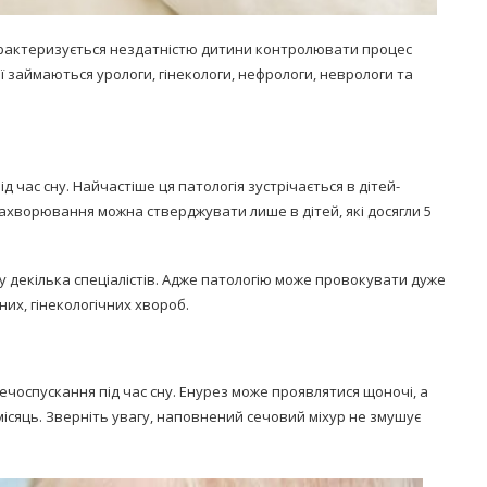
рактеризується нездатністю дитини контролювати процес
ії займаються урологи, гінекологи, нефрологи, неврологи та
 час сну. Найчастіше ця патологія зустрічається в дітей-
 захворювання можна стверджувати лише в дітей, які досягли 5
у декілька спеціалістів. Адже патологію може провокувати дуже
них, гінекологічних хвороб.
оспускання під час сну. Енурез може проявлятися щоночі, а
місяць. Зверніть увагу, наповнений сечовий міхур не змушує