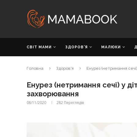
СВІТ МАМИ
ЗДОРОВ’Я
МАЛЮКИ
Головна
Здоров'я
Енурез (нетримання сечі
Енурез (нетримання сечі) у ді
захворювання
08/11/2020
282
Переглядів