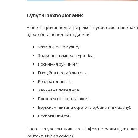
Супутні захворювання
Нічне нетримання уретри рідко існує як самостійне за
здоров’я та поведінки в дитини:
Уповільнення пульсу.
Зниження температури тіла.
Посиніння рук чи ніг.
Емоційна нестабільність.
Роздратованість.
Замкнена поведінка.
Погана успішність у школі.
Бруксизм (дитина скрегоче зубами під час сну).
Неспокійний сон.
Часто з енурезом виявляють інфекції сечовивідних шляхі
контакт шкіри з сечею).