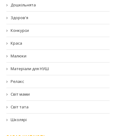
Дошкільнята
Здоров'я
Конкурси
Краса
Малюки
Матеріали для НУШ
Релакс
Світ мами
Світ тата
Школярі