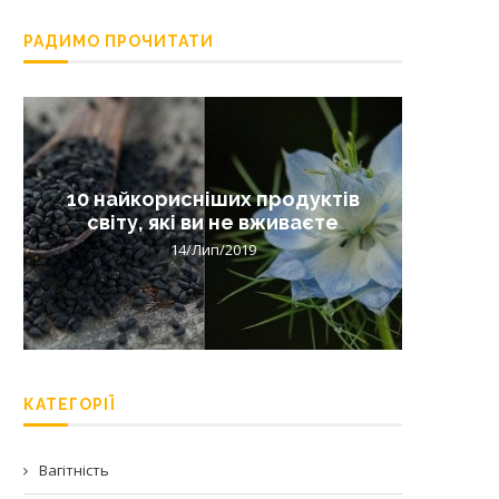
РАДИМО ПРОЧИТАТИ
10 найкорисніших продуктів
Лишай 
світу, які ви не вживаєте
14/Лип/2019
КАТЕГОРІЇ
Вагітність