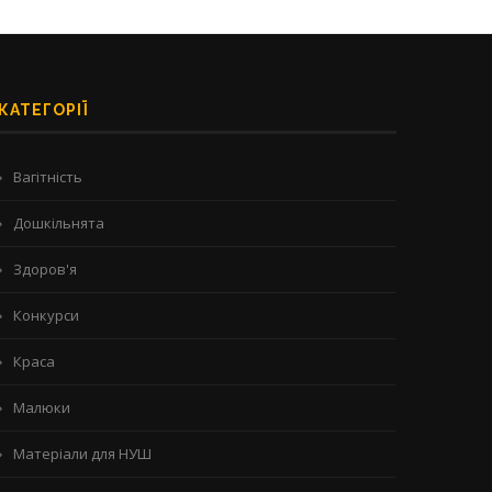
КАТЕГОРІЇ
Вагітність
Дошкільнята
Здоров'я
Конкурси
Краса
Малюки
Матеріали для НУШ