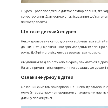
Енурез – розповсюджене дитяче захворювання, яке ха
сечоспускання. Діагностикою та лікуванням цієї патолог
психотерапевти.
Що таке дитячий енурез
Неконтрольоване сечоспускання відбувається в дітей під
дошкільнят (3-6 років) і школярів молодших класів. Про
років. До 5-річного віку енурез вважається нормою.
Лікуванням та діагностикою енурезу займається відраз
багато причин – від неврологічних розладів до урологіч
Ознаки енурезу в дітей
Основний симптом захворювання – неконтрольоване сеч
може й час від часу – з перервами у тиждень чи навіть 
дитину прокинутися.