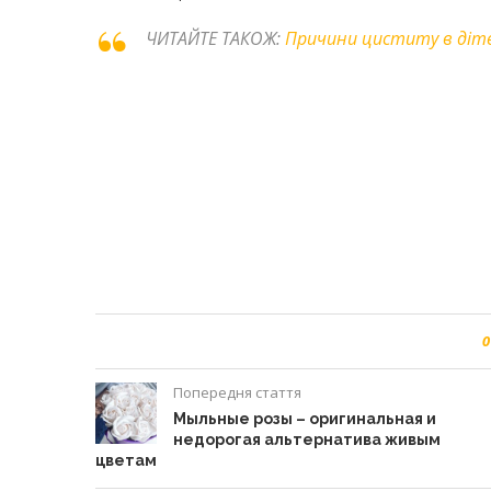
ЧИТАЙТЕ ТАКОЖ:
Причини циститу в діт
0
Попередня стаття
Мыльные розы – оригинальная и
недорогая альтернатива живым
цветам