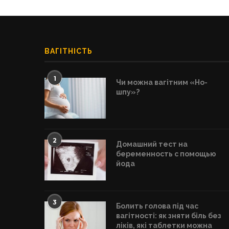
ВАГІТНІСТЬ
1
Чи можна вагітним «Но-
шпу»?
2
Домашний тест на
беременность с помощью
йода
3
Болить голова під час
вагітності: як зняти біль без
ліків, які таблетки можна