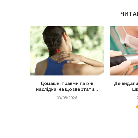
ЧИТА
лядом: як
Домашні травми та їхні
Де видали
 від...
наслідки: на що звертати...
шк
03/08/2026