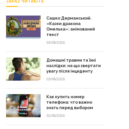
ЗАРАЗ ЧИТАЮТЬ
Сашко Дерманський.
«Казки дракона
Омелька»: анімований
текст
03/08/2026
Домашні травми та їхні
наслідки: на що звертати
увагу після інциденту
03/08/2026
Как купить номер
телефона: что важно
знать перед выбором
02/08/2026