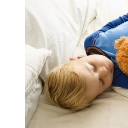
равильно принимать
Лікарі назвали 
льна: никакого кипятка
коронавірусу в
и...
14/Бер/2020
30/Січ/2021