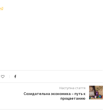
ей
Наступна стаття
Созидательна экономика – путь к
процветанию