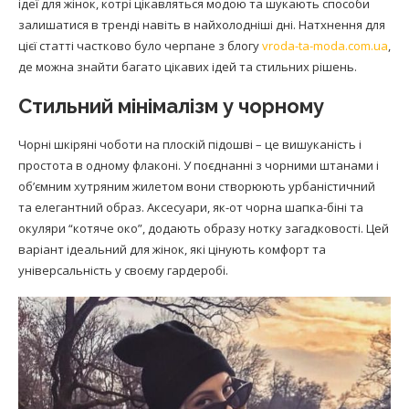
ідеї для жінок, котрі цікавляться модою та шукають способи
залишатися в тренді навіть в найхолодніші дні. Натхнення для
цієї статті частково було черпане з блогу
vroda-ta-moda.com.ua
,
де можна знайти багато цікавих ідей та стильних рішень.
Стильний мінімалізм у чорному
Чорні шкіряні чоботи на плоскій підошві – це вишуканість і
простота в одному флаконі. У поєднанні з чорними штанами і
об’ємним хутряним жилетом вони створюють урбаністичний
та елегантний образ. Аксесуари, як-от чорна шапка-біні та
окуляри “котяче око”, додають образу нотку загадковості. Цей
варіант ідеальний для жінок, які цінують комфорт та
універсальність у своєму гардеробі.