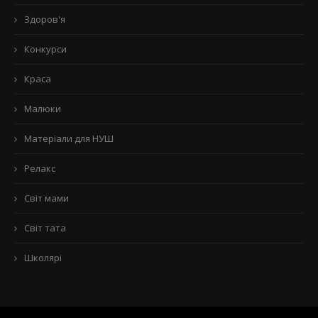
Здоров'я
Конкурси
Краса
Малюки
Матеріали для НУШ
Релакс
Світ мами
Світ тата
Школярі