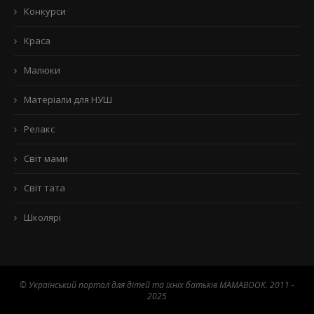
Конкурси
Краса
Малюки
Матеріали для НУШ
Релакс
Світ мами
Світ тата
Школярі
© Український портал для дітей та їхніх батьків MAMABOOK. 2011 -
2025