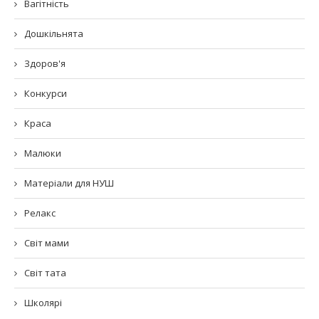
Вагітність
Дошкільнята
Здоров'я
Конкурси
Краса
Малюки
Матеріали для НУШ
Релакс
Світ мами
Світ тата
Школярі