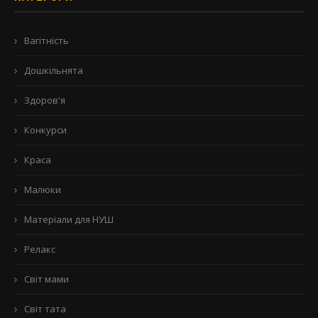
Вагітність
Дошкільнята
Здоров'я
Конкурси
Краса
Малюки
Матеріали для НУШ
Релакс
Світ мами
Світ тата