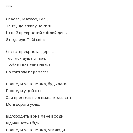
***
Спасибі, Матусю, Тобі,
За те, що я живу на світі.
І в цей прекрасний світлий день
Я подарую Тобі квіти.
Свята, прекрасна, дорога.
Тобі моя душа співає.
Любов Твоя така палка
На світі зло перемагає.
Проведи мене, Мамо, будь ласка
Проведи у цей світ.
Хай простелиться ніжна, криласта
Мені дорога услід.
Відгородить вона мене всюди
Від нещасть і біди.
Проведи мене, Мамо, між люди