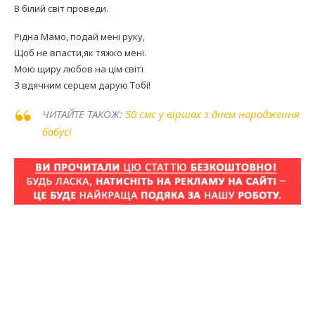
В білий світ проведи.
Рідна Мамо, подай мені руку,
Щоб не впасти,як тяжко мені.
Мою щиру любов на цім світі
З вдячним серцем дарую Тобі!
ЧИТАЙТЕ ТАКОЖ:
50 смс у віршах з днем народження
бабусі