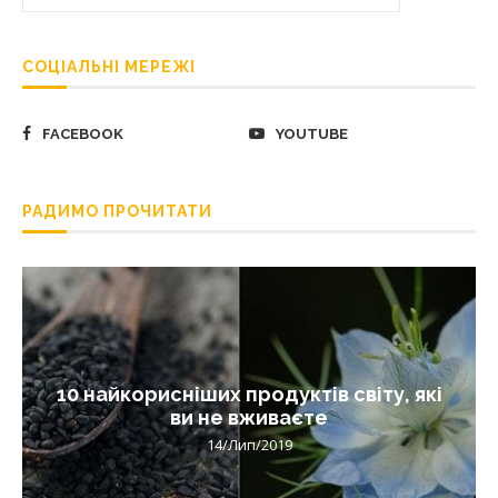
СОЦІАЛЬНІ МЕРЕЖІ
FACEBOOK
YOUTUBE
РАДИМО ПРОЧИТАТИ
10 найкорисніших продуктів світу, які
ви не вживаєте
14/Лип/2019