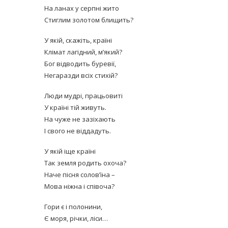
На ланах у серпні жито
Стиглим золотом блищить?
У якій, скажіть, країні
Клімат лагідний, м’який?
Бог відводить буревії,
Негаразди всіх стихій?
равильно принимать
Лікарі назвали 
льна: никакого кипятка
Люди мудрі, працьовиті
коронавірусу в
и...
У країні тій живуть.
14/Бер/2020
На чуже не зазіхають
30/Січ/2021
І свого не віддадуть.
У якій іще країні
Так земля родить охоча?
Наче пісня солов’їна –
Мова ніжна і співоча?
Гори є і полонини,
Є моря, річки, ліси…