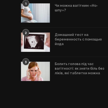
1
Чи можна вагітним «Но-
шпу»?
2
Домашний тест на
беременность с помощью
йода
3
Болить голова під час
вагітності: як зняти біль без
ліків, які таблетки можна