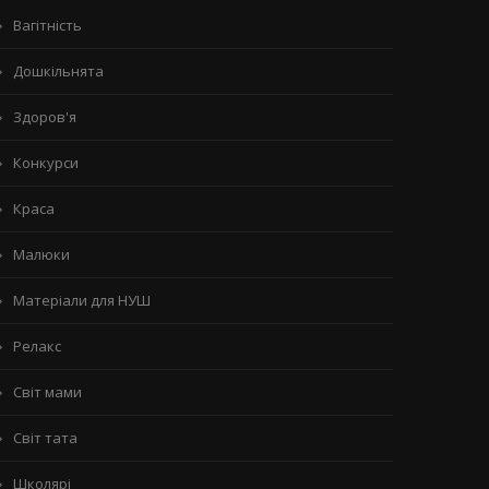
Вагітність
Дошкільнята
Здоров'я
Конкурси
Краса
Малюки
Матеріали для НУШ
Релакс
Світ мами
Світ тата
Школярі