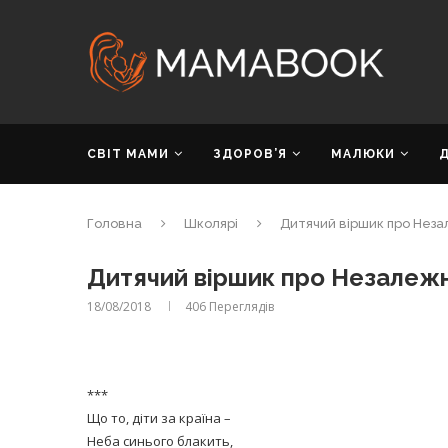
СВІТ МАМИ
ЗДОРОВ’Я
МАЛЮКИ
Головна
Школярі
Дитячий віршик про Неза
Дитячий віршик про Незалежн
18/08/2018
406
Переглядів
***
Що то, діти за країна –
Неба синього блакить,