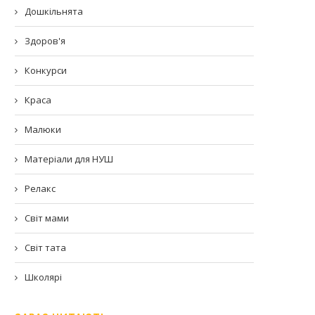
Дошкільнята
Здоров'я
Конкурси
Краса
Малюки
Матеріали для НУШ
Релакс
Світ мами
Світ тата
Школярі