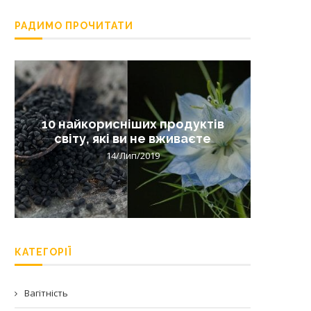
РАДИМО ПРОЧИТАТИ
10 найкорисніших продуктів
Лишай 
світу, які ви не вживаєте
14/Лип/2019
КАТЕГОРІЇ
Вагітність