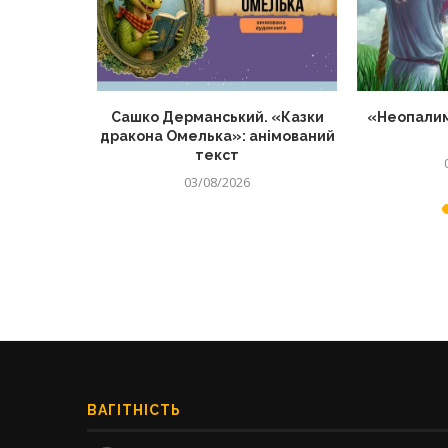
о матерів
Сашко Дерманський. «Казки
«Неопалим
нців
дракона Омелька»: анімований
текст
03/08/2026
ВАГІТНІСТЬ