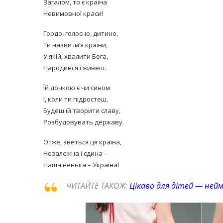
Загалом, то є країна
Невимовної краси!
Гордо, голосно, дитино,
Ти назви ім’я країни,
У якій, хвалити Бога,
Народився і живеш.
Їй дочкою є чи сином
І, коли ти підростеш,
Будеш їй творити славу,
Розбудовувать державу.
Отже, зветься ця країна,
Незалежна і єдина –
Наша ненька – Україна!
ЧИТАЙТЕ ТАКОЖ:
Цікаво для дітей — нейм