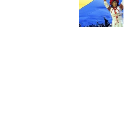
Попробуйте рецепт
симптоми
легендарного супа доктора
 дітей
Моро, который без...
08/Січ/2021