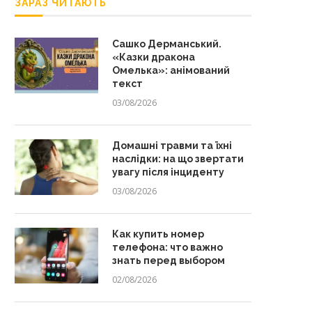
ЗАРАЗ ЧИТАЮТЬ
Сашко Дерманський.
«Казки дракона
Омелька»: анімований
текст
03/08/2026
Домашні травми та їхні
наслідки: на що звертати
увагу після інциденту
03/08/2026
Как купить номер
телефона: что важно
знать перед выбором
02/08/2026