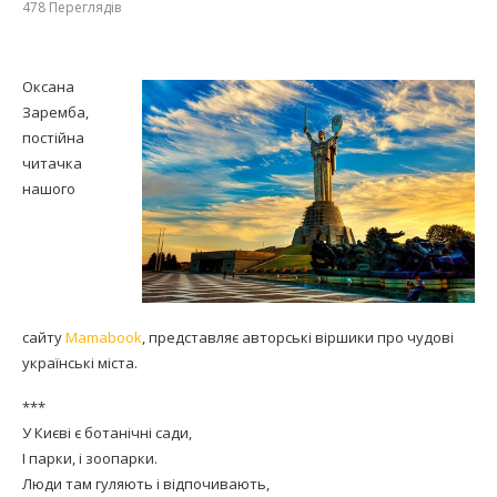
478
Переглядів
Оксана
Заремба,
постійна
читачка
нашого
сайту
Mamabook
, представляє авторські віршики про чудові
українські міста.
***
У Києві є ботанічні сади,
І парки, і зоопарки.
Люди там гуляють і відпочивають,