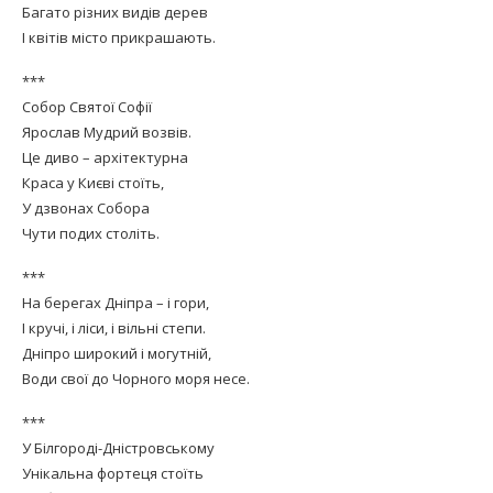
Багато різних видів дерев
І квітів місто прикрашають.
***
Собор Святої Софії
Ярослав Мудрий возвів.
Це диво – архітектурна
Краса у Києві стоїть,
У дзвонах Собора
Чути подих століть.
***
На берегах Дніпра – і гори,
І кручі, і ліси, і вільні степи.
Дніпро широкий і могутній,
Води свої до Чорного моря несе.
***
У Білгороді-Дністровському
Унікальна фортеця стоїть