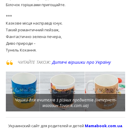
Білочок горішками пригощайте.
***
Казкове місця насправді існує.
Такий романтичний пейзаж,
Фантастично-зелена печера,
Диво природи –
Тунель Кохання.
ЧИТАЙТЕ ТАКОЖ:
Дитячі віршики про Україну
Чашки для вчителів з різних предметів (Інтернет-
магазин Tovarik.com.ua)
Украинский сайт для родителей и детей
Mamabook.com.ua
.