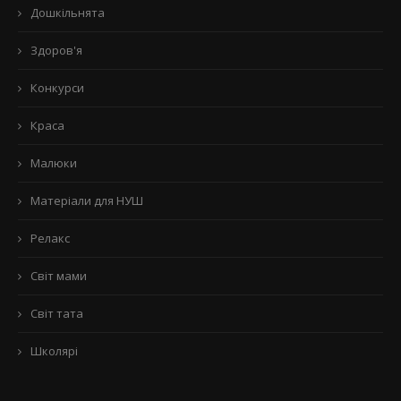
Дошкільнята
Здоров'я
Конкурси
Краса
Малюки
Матеріали для НУШ
Релакс
Світ мами
Світ тата
Школярі