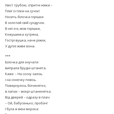
Хвіст трубою, спритні ніжки –
Плиг із гілки на сучок!
Носить білочка горішки
В золотий свій сундучок.
В неї очі, мов горішки,
Кожушинка хутряна,
Гострі вушка, наче ріжки,
У дуплі живе вона.
***
Білочка для онучати
випрала брудні штанята.
Каже: – На сосну залізь
і на сонечку повісь.
Повернулось білченятко,
в лапах – мокрі штаненятка.
Від дверей – одразу в плач:
– Ой, бабусенько, пробач!
І була ж мені морока: