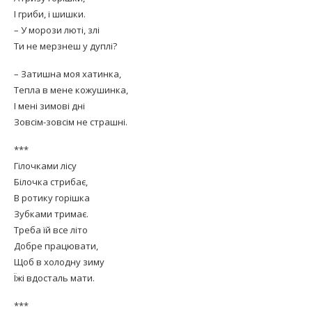
І гриби, і шишки.
– У морози люті, злі
Ти не мерзнеш у дуплі?
– Затишна моя хатинка,
Тепла в мене кожушинка,
І мені зимові дні
Зовсім-зовсім не страшні.
***
Гілочками лісу
Білочка стрибає,
В ротику горішка
Зубками тримає.
Треба їй все літо
Добре працювати,
Щоб в холодну зиму
Їжі вдосталь мати.
***