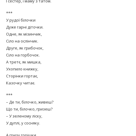
І сестер, і маму з татом.
***
У рудої білочки
Дуже гарні діточки.
Одне, як мізинчик,
Сіло на ослінчик.
Друге, як грибочок,
Сіло на горбочок.
А третє, як мишка,
Ухопило книжку,
Сторінки гортає,
Казочку читає.
***
– Де ти, білочко, живеш?
Що ти, білочко, гризеш?
– У зеленому ліску,
У дуплі, у сосняку.
А гризу горішки,