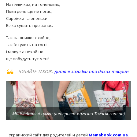
На гіллячках, на тоненьких,
Поки день ще не погас,
Сироїжки та опеньки
Білка сушить про запас.
Так нашпилює охайно,
так їх тулить на сосні
і міркує: а нехай-но
ще побудуть тут мені!
ЧИТАЙТЕ ТАКОЖ:
Дитячі загадки про диких тварин
Модні дитячі сумки (Інтернет-магазин Tovarik.com.ua)
Украинский сайт для родителей и детей
Mamabook.com.ua
.