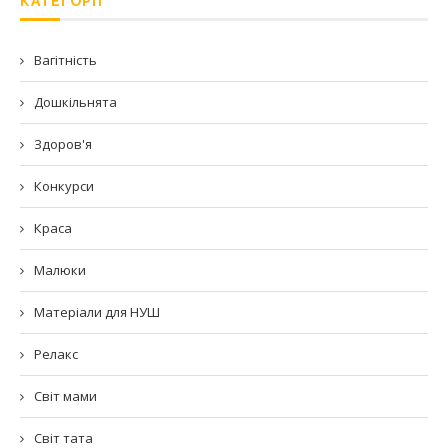
КАТЕГОРІЇ
Вагітність
Дошкільнята
Здоров'я
Конкурси
Краса
Малюки
Матеріали для НУШ
Релакс
Світ мами
Світ тата