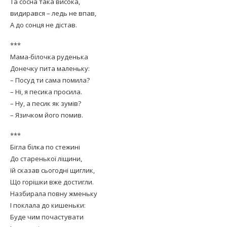
Та сосна така висока,
видирався – ледь не впав,
А до сонця не дістав.
***
Мама-білочка руденька
Донечку пита маленьку:
– Посуд ти сама помила?
– Ні, я песика просила.
– Ну, а песик як зумів?
– Язичком його помив.
***
Бігла білка по стежині
До старенької ліщини,
їй сказав сьогодні щиглик,
Що горішки вже достигли.
Назбирала повну жменьку
І поклала до кишеньки:
Буде чим почастувати