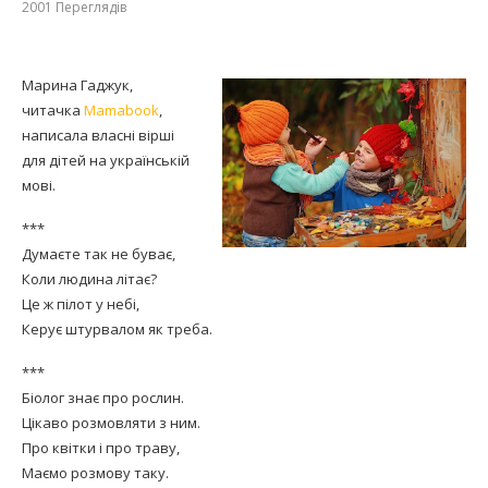
2001
Переглядів
Марина Гаджук,
читачка
Mamabook
,
написала власні вірші
для дітей на українській
мові.
***
Думаєте так не буває,
Коли людина літає?
Це ж пілот у небі,
Керує штурвалом як треба.
***
Біолог знає про рослин.
Цікаво розмовляти з ним.
Про квітки і про траву,
Маємо розмову таку.