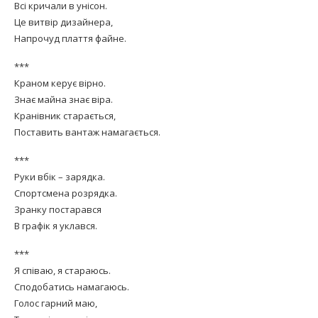
Всі кричали в унісон.
Це витвір дизайнера,
Напрочуд плаття файне.
***
Краном керує вірно.
Знає майна знає віра.
Кранівник старається,
Поставить вантаж намагається.
***
Руки вбік – зарядка.
Спортсмена розрядка.
Зранку постарався
В графік я уклався.
***
Я співаю, я стараюсь.
Сподобатись намагаюсь.
Голос гарний маю,