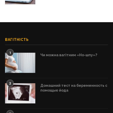
ВАГІТНІСТЬ
1
Чи можна вагітним «Но-шпу»?
2
Домашний тест на беременность с
помощью йода