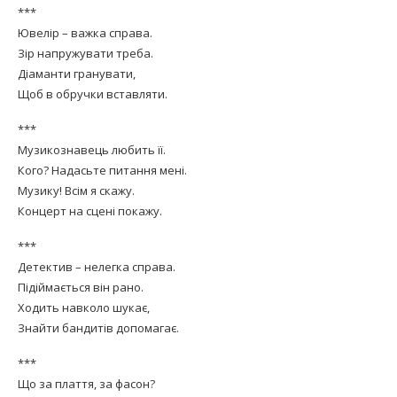
***
Ювелір – важка справа.
Зір напружувати треба.
Діаманти гранувати,
Щоб в обручки вставляти.
***
Музикознавець любить її.
Кого? Надасьте питання мені.
Музику! Всім я скажу.
Концерт на сцені покажу.
***
Детектив – нелегка справа.
Підіймається він рано.
Ходить навколо шукає,
Знайти бандитів допомагає.
***
Що за плаття, за фасон?