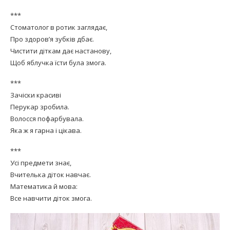
***
Стоматолог в ротик заглядає,
Про здоров’я зубків дбає.
Чистити діткам дає настанову,
Щоб яблучка їсти була змога.
***
Зачіски красиві
Перукар зробила.
Волосся пофарбувала.
Яка ж я гарна і цікава.
***
Усі предмети знає,
Вчителька діток навчає.
Математика й мова:
Все навчити діток змога.