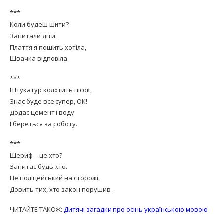
***
Коли будеш шити?
Запитали діти.
Плаття я пошить хотіла,
Швачка відповіла.
***
Штукатур колотить пісок,
Знає буде все супер, ОК!
Додає цемент і воду
І береться за роботу.
***
Шериф – це хто?
Запитає будь-хто.
Це поліцейський на сторожі,
Довить тих, хто закон порушив.
ЧИТАЙТЕ ТАКОЖ:
Дитячі загадки про осінь українською мовою