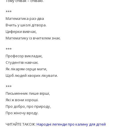
Тому співак – співаю.
***
Математика раз-два
Вчить у школі дітвора.
Циферки вивчає,
Математику із вчителем знає.
***
Професор викладає,
Студентів навчає.
Як лікарям серце мати,
Щоб людей хворих лікувати.
***
Письменник пише вірші,
Які ж вони хороші.
Про добро, про природу,
Про жіночу вроду.
ЧИТАЙТЕ ТАКОЖ:
Народні легенди про калину для дітей