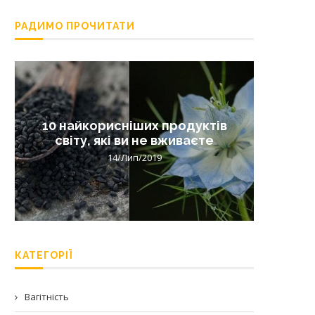
РАДИМО ПРОЧИТАТИ
10 найкорисніших продуктів
Лишай 
світу, які ви не вживаєте
14/Лип/2019
КАТЕГОРІЇ
Вагітність