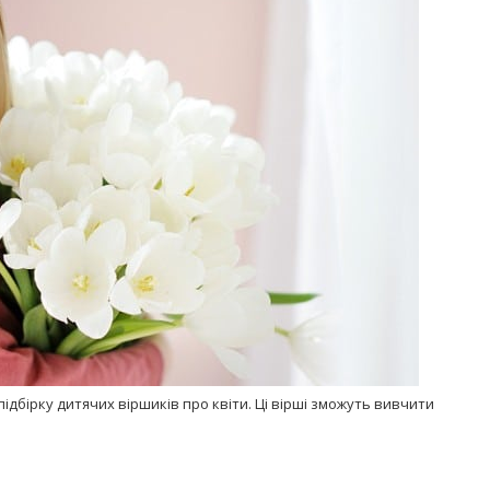
Попробуйте рецепт
симптоми
легендарного супа доктора
 дітей
Моро, который без...
08/Січ/2021
ідбірку дитячих віршиків про квіти. Ці вірші зможуть вивчити