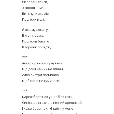
Як зелені списи,
З вогкої землі
Виткнулися в лісі
Проліски малі.
Я візьму лопату,
В ліс я побіжу,
Пролісків багато
В горщик посаджу.
***
Айстри ранком сумували,
Що дощі на них не впали.
Алла айстри попивала,
Щоб вони не сумували.
***
Барвіє барвінок у нас біля хати,
Синіє над стежкою ніжний хрещатий.
І каже барвінок: “Є квіти у мене