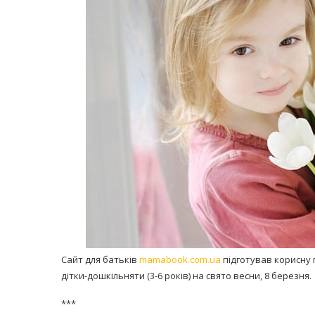
равильно принимать
Лікарі назвали 
льна: никакого кипятка
коронавірусу в
и...
14/Бер/2020
30/Січ/2021
Сайт для батьків
mamabook.com.ua
підготував корисну п
дітки-дошкільняти (3-6 років) на свято весни, 8 березня.
***