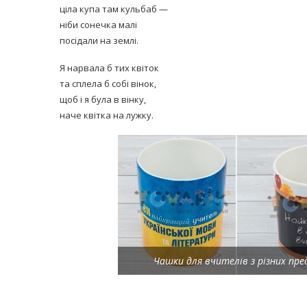
ціла купа там кульбаб —
ніби сонечка малі
посідали на землі.
Я нарвала б тих квіток
та сплела б собі вінок,
щоб і я була в вінку,
наче квітка на лужку.
Чашки для вчителів з різних пре