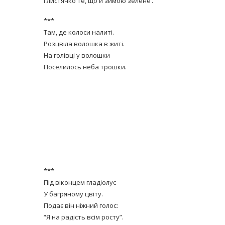
І листячко те, що й зимою зелене’.
***
Там, де колоси налиті.
Розцвіла волошка в житі.
На голівці у волошки
Поселилось неба трошки.
***
Під віконцем гладіолус
У багряному цвіту.
Подає він ніжний голос:
“Я на радість всім росту”.