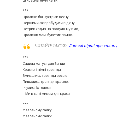
Ці красиві ніжні квіти.
***
Проліски білі зустріли весну.
Першими ліс пробудили від сну.
Петрик ходив на прогулянку в ліс,
Пролісків мамі букетик приніс.
ЧИТАЙТЕ ТАКОЖ:
Дитячі вірші про калин
***
Садила матуся для Ванди
Красиві і ніжні троянди.
Вмивались троянди росою,
Пишались троянди красою.
І чулися їх голоси:
– Ми в світі живем для краси.
***
У зеленому гайку
У зеленому гайку