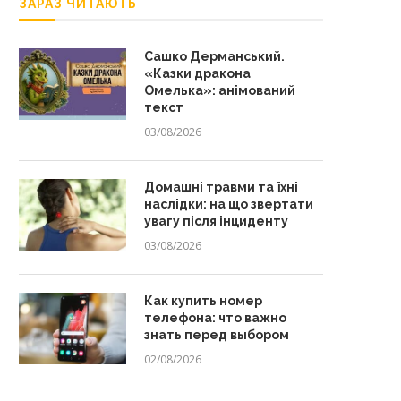
ЗАРАЗ ЧИТАЮТЬ
Сашко Дерманський.
«Казки дракона
Омелька»: анімований
текст
03/08/2026
Домашні травми та їхні
наслідки: на що звертати
увагу після інциденту
03/08/2026
Как купить номер
телефона: что важно
знать перед выбором
02/08/2026