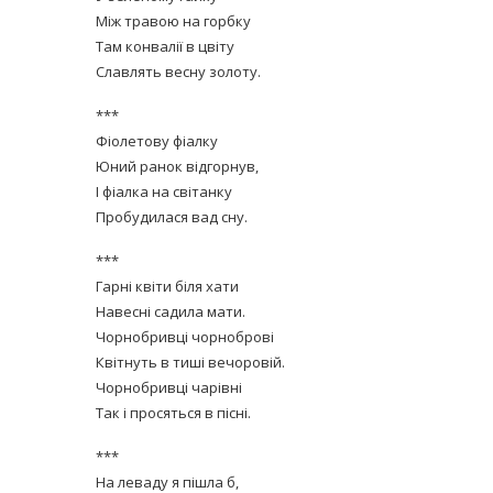
Між травою на горбку
Там конвалії в цвіту
Славлять весну золоту.
***
Фіолетову фіалку
Юний ранок відгорнув,
І фіалка на світанку
Пробудилася вад сну.
***
Гарні квіти біля хати
Навесні садила мати.
Чорнобривці чорноброві
Квітнуть в тиші вечоровій.
Чорнобривці чарівні
Так і просяться в пісні.
***
На леваду я пішла б,