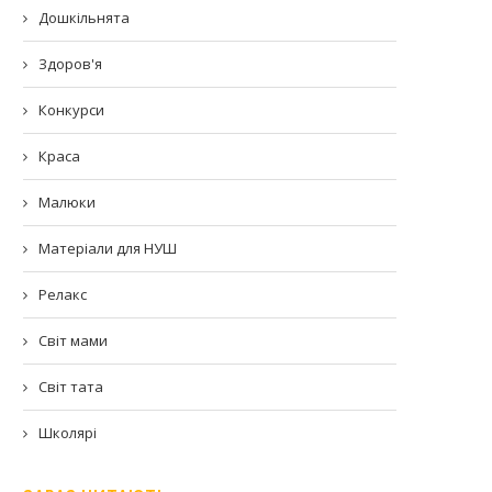
Дошкільнята
Здоров'я
Конкурси
Краса
Малюки
Матеріали для НУШ
Релакс
Світ мами
Світ тата
Школярі