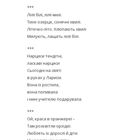
***
Лілії білі, лілії милі.
Тихе озерце, сонячні хвилі.
Літечко-літо. Хлюпають хвилі
Милують, лащать лілії білі.
***
Нарциси тендітні,
ласкаві нарциси
Сьогодні на святі
в руках у Лариси.
Вона їх ростила,
вона попивала
і нині учителю подарувала.
***
Ой, краса в оранжереї –
Там розквітли орхідеї.
Люблять їх дорослі й діти