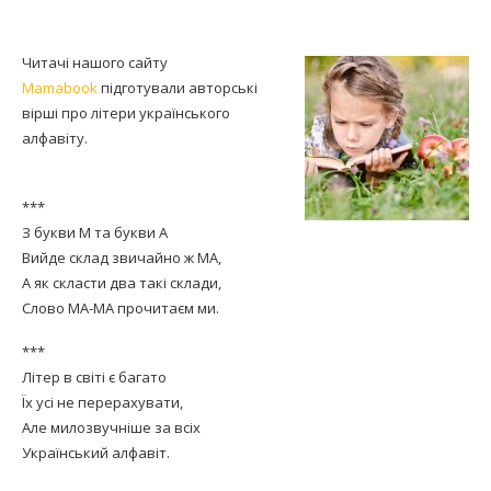
Читачі нашого сайту
Mamabook
підготували авторські
вірші про літери українського
алфавіту.
***
З букви М та букви А
Вийде склад звичайно ж МА,
А як скласти два такі склади,
Слово МА-МА прочитаєм ми.
***
Літер в світі є багато
Їх усі не перерахувати,
Але милозвучніше за всіх
Український алфавіт.