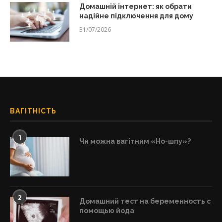
Домашній інтернет: як обрати
надійне підключення для дому
31/07/2026
ВАГІТНІСТЬ
1
Чи можна вагітним «Но-шпу»?
2
Домашний тест на беременность с
помощью йода