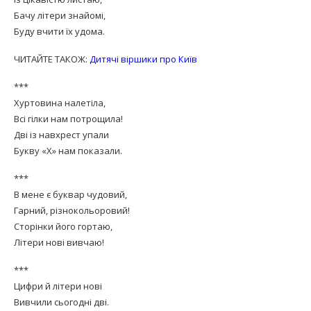
Бачу літери знайомі,
Буду вчити їх удома.
ЧИТАЙТЕ ТАКОЖ:
Дитячі віршики про Київ
***
Хуртовина налетіла,
Всі гілки нам потрощила!
Дві із навхрест упали
Букву «Х» нам показали.
***
В мене є буквар чудовий,
Гарний, різнокольоровий!
Сторінки його гортаю,
Літери нові вивчаю!
***
Цифри й літери нові
Вивчили сьогодні дві.