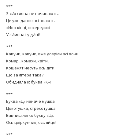
***
З «И» слова не починають.
Це уже давно всі знають.
«И» в кінці, посередині
У лИмона і у дИні!
***
Кавуни, кавуни, вже дозріли всі вони.
Комарі, комахи, квіти,
Кошенят несуть ось діти.
Що за літера така?
Об’єднала їх буква «К»!
***
Буква «Ц» неначе мушка
Цокотушка, стрекотушка.
Вивчиш легко букву «Ц»:
Ось цвіркунчик, ось яйце!
***