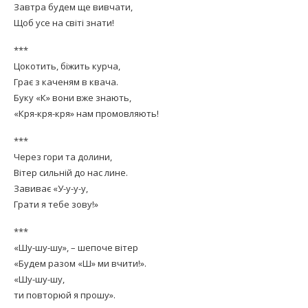
Завтра будем ще вивчати,
Щоб усе на світі знати!
***
Цокотить, біжить курча,
Грає з каченям в квача.
Буку «К» вони вже знають,
«Кря-кря-кря» нам промовляють!
***
Через гори та долини,
Вітер сильній до нас лине.
Завиває «У-у-у-у,
Грати я тебе зову!»
***
«Шу-шу-шу», – шепоче вітер
«Будем разом «Ш» ми вчити!».
«Шу-шу-шу,
ти повторюй я прошу».