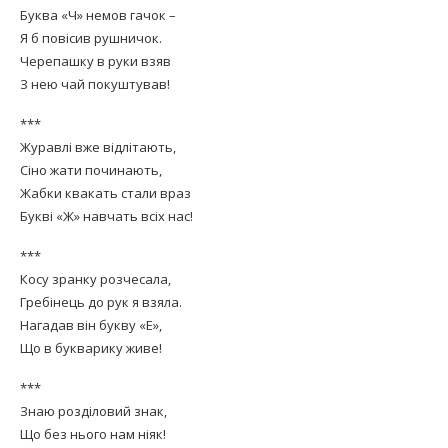
Буква «Ч» немов гачок –
Я б повісив рушничок.
Черепашку в руки взяв
З нею чай покуштував!
***
Журавлі вже відлітають,
Сіно жати починають,
Жабки квакать стали враз
Букві «Ж» навчать всіх нас!
***
Косу зранку розчесала,
Гребінець до рук я взяла.
Нагадав він букву «Е»,
Що в букварику живе!
***
Знаю розділовий знак,
Що без нього нам ніяк!