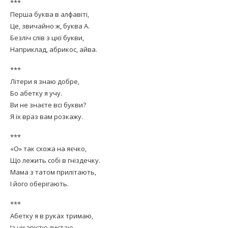
***
Перша буква в алфавіті,
Це, звичайно ж, буква А.
Безліч слів з цієї букви,
Наприклад, абрикос, айва.
***
Літери я знаю добре,
Бо абетку я учу.
Ви не знаєте всі букви?
Я їх враз вам розкажу.
***
«О» так схожа на яєчко,
Що лежить собі в гніздечку.
Мама з татом прилітають,
І його оберігають.
***
Абетку я в руках тримаю,
Із цікавістю листаю,