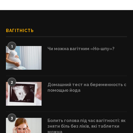
ВАГІТНІСТЬ
1
Чи можна вагітним «Но-шпу»?
2
Домашний тест на беременность с
помощью йода
3
Болить голова під час вагітності: як
зняти біль без ліків, які таблетки
можна