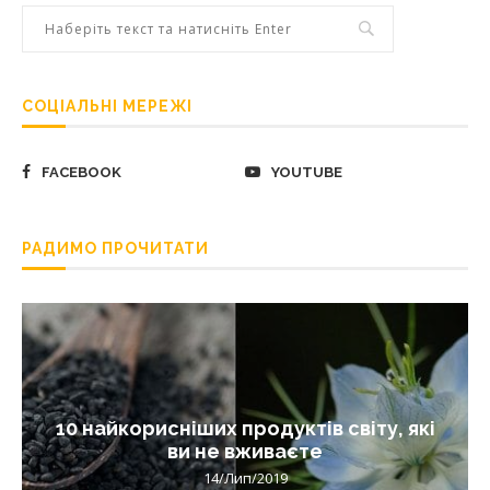
СОЦІАЛЬНІ МЕРЕЖІ
FACEBOOK
YOUTUBE
РАДИМО ПРОЧИТАТИ
10 найкорисніших продуктів світу, які
ви не вживаєте
14/Лип/2019