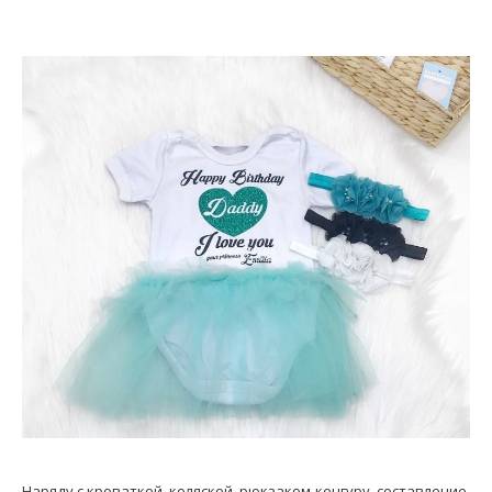
Наряду с кроваткой, коляской, рюкзаком-кенгуру, составление