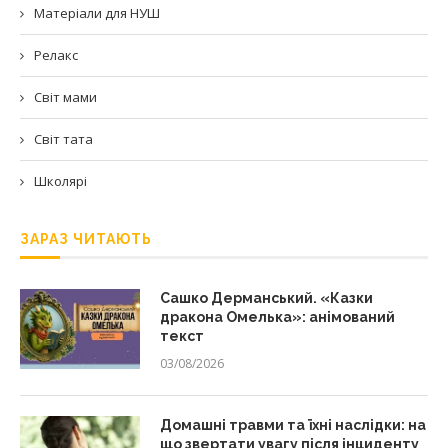
Матеріали для НУШ
Релакс
Світ мами
Світ тата
Школярі
ЗАРАЗ ЧИТАЮТЬ
Сашко Дерманський. «Казки
дракона Омелька»: анімований
текст
03/08/2026
Домашні травми та їхні наслідки: на
що звертати увагу після інциденту