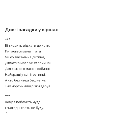
Довгі загадки у віршах
***
Він ходить від хати до хати,
Питається мами і тата:
Чи є у вас чемна дитина,
Дівчатко мале чи хлопчина?
Для кожного має в торбинці
Найкращі у світі гостинці.
А хто без кінця бешкетує,
Тим чортик лиш різки дарує.
***
Хочу я побачить чудо
І сьогодні спать не буду.