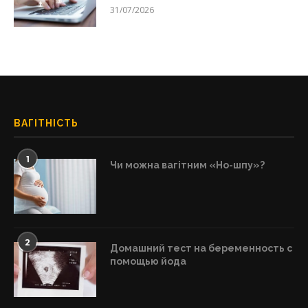
31/07/2026
ВАГІТНІСТЬ
1
Чи можна вагітним «Но-шпу»?
2
Домашний тест на беременность с
помощью йода