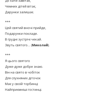
До хати завітає,
Чемних дітей вітає,
Дарунки залишає.
***
Цей святий вночі прийде,
Подарунки покладе.
В грудні зустрічі чекай.
Звуть святого… (
Миколай
).
***
Я цього святого
Дуже-дуже добре знаю.
Він на свято в чобіток
Для слухняних діточок
Має у своїй торбинці
Найприємніші гостинці.