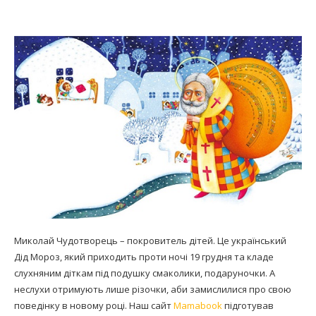
Миколай Чудотворець – покровитель дітей. Це український
Дід Мороз, який приходить проти ночі 19 грудня та кладе
слухняним діткам під подушку смаколики, подаруночки. А
неслухи отримують лише різочки, аби замислилися про свою
поведінку в новому році. Наш сайт
Mamabook
підготував