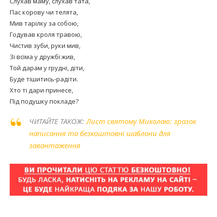
Слухав маму, слухав тата,
Пас корову чи телята,
Мив тарілку за собою,
Годував кроля травою,
Чистив зуби, руки мив,
Зі всіма у дружбі жив,
Той дарам у грудні, діти,
Буде тішитись-радіти.
Хто ті дари принесе,
Під подушку покладе?
ЧИТАЙТЕ ТАКОЖ:
Лист святому Миколаю: зразок
написання та безкоштовні шаблони для
завантаження