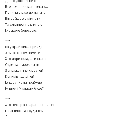
Довго-довго я не спав:
Все чекав, чекав, чекав…
Починаю вже дрімати…
Він зайшов в кімнату
Та схилився наді мною,
І лоскоче бородою.
***
Як у край зима прийде,
Землю снігом замете,
Хто дари складати стане,
Сяде на широкі сани,
Запряже гнідих мастей
Коників і до дітей
Із дарунками прибуде
Їм вночі їх класти буде?
***
Хто весь рік старанно вчився,
Не лінився, а трудився.