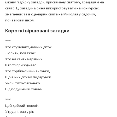
цікаву підбірку загадок, присвячену святому, традиціям на
свято. Ці загадки можна використовувати на конкурсах,
змаганнях та в сценаріях свята на Миколая у садочку,
початковій школі.
Короткі віршовані загадки
***
Хто слухняних,чемних діток
Любить, поважає?
Хто на санях чарівних
В гості приїжджає?
Хто торбиночки-чаклунки,
Що в них діткам подарунки
Уночі тихо-тихенько
Під подушечки ховає?
***
Цей добрий чоловік
У грудні, раз у рік