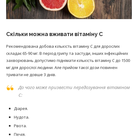
Скільки можна вживати вітаміну С
Рекомендована добова кількість вітаміну С для дорослих
складає 65-90 мг. В період грипу та застуди, інших інфекційних
захворювань допустимо піднімати кількість вітаміну С до 1500
мг для дорослої людини. Але прийом такої дози повинен
тривати не довше 3 днів.
До чого може призвести передозування вітаміном
С:
Діарея.
Нудота.
Рвота.
Печія.