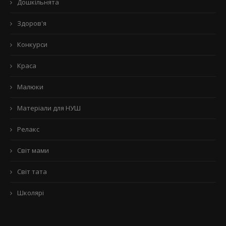
Дошкільнята
Здоров'я
Конкурси
Краса
Малюки
Матеріали для НУШ
Релакс
Світ мами
Світ тата
Школярі