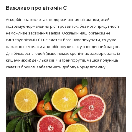
Важливо про вітамін С
Аскорбінова кислота є водорозчинним вітаміном, який
підтримує нормальний ріст і розвиток, без його присутності
неможливе засвоєння заліза. Оскільки наш організм не
синтезує вітамін С і не здатен його накопичувати, то дуже
важливо включати аскорбінову кислоту в щоденний раціон.
Для більшості людей (якщо немає хронічних захворювань із
кишечником) декілька ківі чи грейпфрутів, чашка полуниць,
салат із броколі забезпечать добову норму вітаміну С.