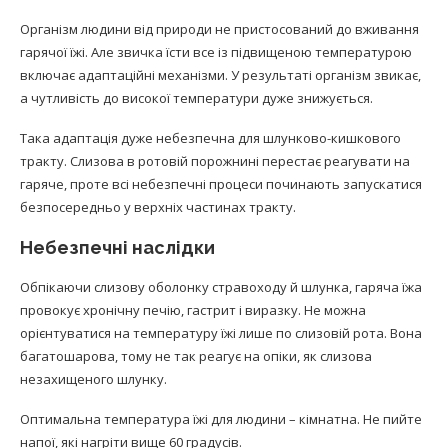
Організм людини від природи не пристосований до вживання
гарячої їжі. Але звичка їсти все із підвищеною температурою
включає адаптаційні механізми. У результаті організм звикає,
а чутливість до високої температури дуже знижується.
Така адаптація дуже небезпечна для шлунково-кишкового
тракту. Слизова в ротовій порожнині перестає реагувати на
гаряче, проте всі небезпечні процеси починають запускатися
безпосередньо у верхніх частинах тракту.
Небезпечні наслідки
Обпікаючи слизову оболонку стравоходу й шлунка, гаряча їжа
провокує хронічну печію, гастрит і виразку. Не можна
орієнтуватися на температуру їжі лише по слизовій рота. Вона
багатошарова, тому не так реагує на опіки, як слизова
незахищеного шлунку.
Оптимальна температура їжі для людини – кімнатна. Не пийте
напої, які нагріти вище 60 градусів.