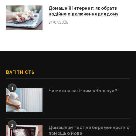
Домашній інтернет: як обрати
надійне підключення для дому
31/07/2026
ВАГІТНІСТЬ
1
Чи можна вагітним «Но-шпу»?
2
Домашний тест на беременность с
помощью йода