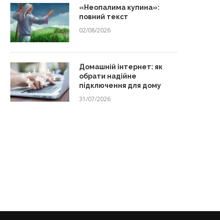
«Неопалима купина»:
повний текст
02/08/2026
Домашній інтернет: як
обрати надійне
підключення для дому
31/07/2026
Зачем водить ребенка на
Від способу зняти стрес 
профессиональную чистку
залежності: як розвиваєтьс
зубов?
06/07/2026
13/07/2026