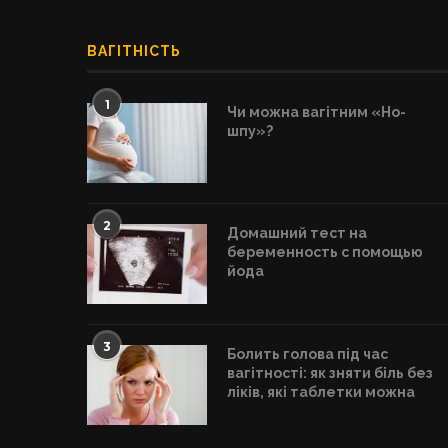
ВАГІТНІСТЬ
1
Чи можна вагітним «Но-
шпу»?
2
Домашний тест на
беременность с помощью
йода
3
Болить голова під час
вагітності: як зняти біль без
ліків, які таблетки можна