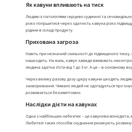
Як кавуни впливають на тиск
Людям із патологіями серцево-судинної та сечовидільно
різко погіршитися через здатність кавуна різко підвищу
рідини в складі продукту.
Прихована загроза
Навіть при незначній схильності до підвищеного тиску,
нашкодить. На жаль, кавун завжди вживають неконтрол
людина здатна з’їсти від 1 до 3 кг. А це – в основному в
Через велику разову дозу цукру кавуни шкодять людям і
захворювання. Чимало людей не здогадується про існую
розвивається безсимптомно.
Наслідки дієти на кавунах
Одна з найбільших небезпек – це кавунова монодієта, к
Любителі таких способів схуднення ризикують розвину