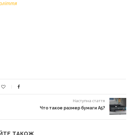
голіття
Наступна стаття
Что такое размер бумаги A5?
ЙТЕ ТАКОЖ