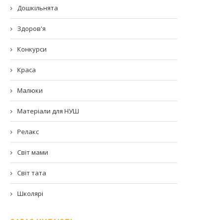
Дошкільнята
Здоров'я
Конкурси
Краса
Малюки
Матеріали для НУШ
Релакс
Світ мами
Світ тата
Школярі