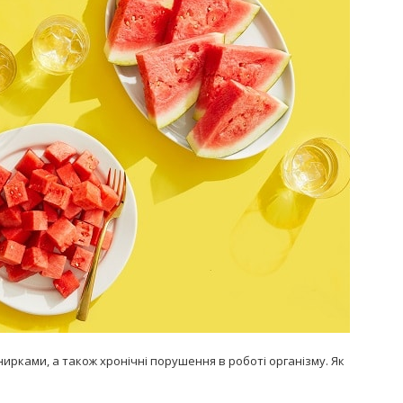
Попробуйте рецепт
симптоми
легендарного супа доктора
 дітей
Моро, который без...
08/Січ/2021
ирками, а також хронічні порушення в роботі організму. Як