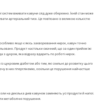
ї систем вживати кавуни слід дуже обережно. Їхній стан може
вати артеріальний тиск. Це пов’язано із великою кількістю
 особливо якщо є якісь захворювання нирок, кавун точно
ьовано. Продукт настільки смачний, що за один прийом їжі
ода з цукром, яка відразу вдарить по роботі нирок.
з цукровим діабетом або тим, які схильні до розвитку цього
чу в них гіперглікемію, оскільки це порушення найчастіше
оли на декілька днів кавуном заміняють усі продукти й напої.
ти метаболічні порушення.