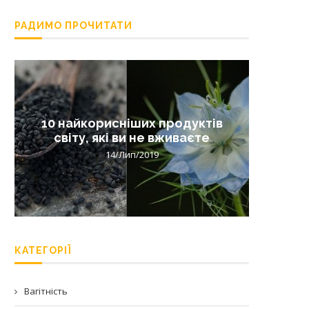
РАДИМО ПРОЧИТАТИ
10 найкорисніших продуктів
Лишай 
світу, які ви не вживаєте
14/Лип/2019
КАТЕГОРІЇ
Вагітність