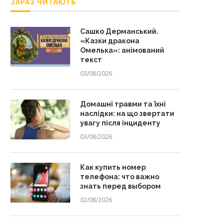
ЗАРАЗ ЧИТАЮТЬ
Сашко Дерманський.
«Казки дракона
Омелька»: анімований
текст
03/08/2026
Домашні травми та їхні
наслідки: на що звертати
увагу після інциденту
03/08/2026
Как купить номер
телефона: что важно
знать перед выбором
02/08/2026