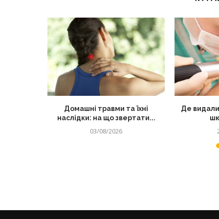
лядом: як
Домашні травми та їхні
Де видали
 від...
наслідки: на що звертати...
шк
03/08/2026