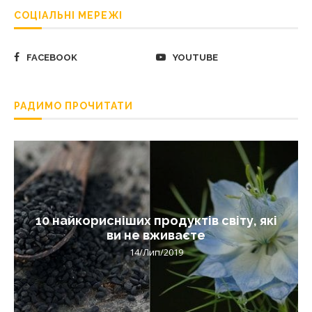
СОЦІАЛЬНІ МЕРЕЖІ
FACEBOOK
YOUTUBE
РАДИМО ПРОЧИТАТИ
10 найкорисніших продуктів світу, які
ви не вживаєте
14/Лип/2019