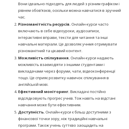
Вони ідеально підходять для людей з різним графіком і
рівнем обов’язків, оскільки можна навчатися в зручний
час.
Різноманітність ресурсів.
Онлайн-курси часто
включають в себе відеоуроки, аудіозаписи,
інтерактивні вправи, тексти для читання та інші
навчальні матеріали. Це дозволяє учнмя отримувати
різноманітний та цікавий контент.
Можливість спілкування.
Онлайн-курси надають
можливість взаємодіяти з іншими студентами і
викладачами через форуми, чати, відеоконференції
тощо. Це сприяє розвитку навичок спілкування в
англійській мові.
Ефективний моніторинг.
Викладачі постійно
відслідковують прогрес учнів. Тож навіть на відстані
навчання може бути ефективним.
Доступність.
Онлайн-курси є більш доступними з
фінансової точки зору, ніж традиційні навчальні
програми. Також учень суттєво заощадить на