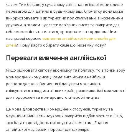
часом. Тим більше, у сучасному світі знання іншої мови є лише
перевагою для дитини в будь-якому віці. Спочатку вона може
використовувати її як турист чи при спілкуванні з іноземними
друзями, а згодом – досягти кар’єрних висот та відкрити для
себе можливість навчатися, працювати за кордоном. Чим
насправді корисне
вивчення англійської мови онлайн для
дітей
? І чому варто обирати саме цю іноземну мову?
Переваги вивчення англійської
Якщо оцінювати світову економіку та політику, то з точки зору
міжнародних комуінкації саме англійська є найбільш
розпосюдженою. Вивчення її дає дітям можливість
спілкуватися з людьми з інших країн, розширює їхні можливості
для подорожей та міжнародного співробітництва.
Це мова діловодства, комерційних стосунків, туризму та
медицини. Більшість наукових відкритів відбуваються в США,
тож багато досліджень виконується саме там. Знання
англійської має безліч переваг для школярів.