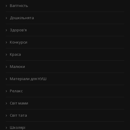
Вагітність
Дошкільнята
Здоров'я
Конкурси
Краса
Малюки
Матеріали для НУШ
Релакс
Світ мами
Світ тата
Школярі