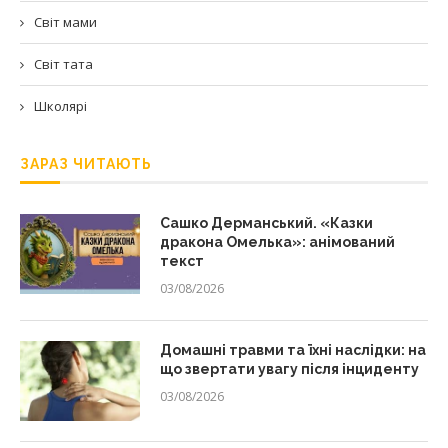
Світ мами
Світ тата
Школярі
ЗАРАЗ ЧИТАЮТЬ
Сашко Дерманський. «Казки
дракона Омелька»: анімований
текст
03/08/2026
Домашні травми та їхні наслідки: на
що звертати увагу після інциденту
03/08/2026