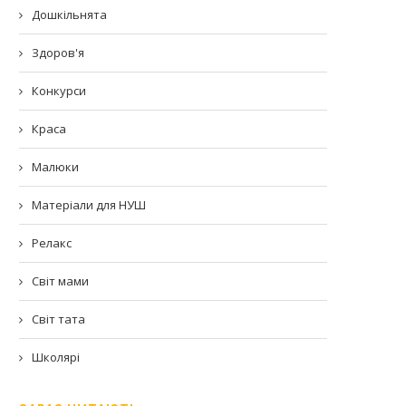
Дошкільнята
Здоров'я
Конкурси
Краса
Малюки
Матеріали для НУШ
Релакс
Світ мами
Світ тата
Школярі