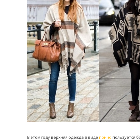
равильно принимать
Лікарі назвали 
льна: никакого кипятка
коронавірусу в
и...
14/Бер/2020
30/Січ/2021
В этом году верхняя одежда в виде
пончо
пользуется б