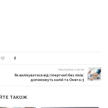
Наступна стаття
Як вилікуватися від гіпертонії без ліків:
допоможуть калій та Омега-3
ЙТЕ ТАКОЖ