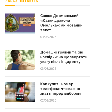
ЗАРАЗ ЧИТАЮТЬ
Сашко Дерманський.
«Казки дракона
Омелька»: анімований
текст
03/08/2026
Домашні травми та їхні
наслідки: на що звертати
увагу після інциденту
03/08/2026
Как купить номер
телефона: что важно
знать перед выбором
02/08/2026