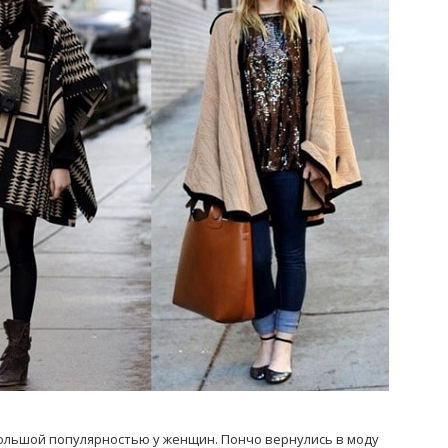
Попробуйте рецепт
симптоми
легендарного супа доктора
 дітей
Моро, который без...
08/Січ/2021
ольшой популярностью у женщин. Пончо вернулись в моду