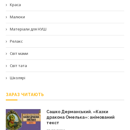
Краса
Малюки
Матеріали для НУШ
Релакс
Світ мами
Світ тата
Школярі
ЗАРАЗ ЧИТАЮТЬ
Сашко Дерманський. «Казки
дракона Омелька»: анімований
текст