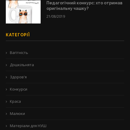
Педагогічний конкурс: хто отримав
оригінальну чашку?
21/08/2019
КАТЕГОРІЇ
Вагітність
Дошкільнята
Здоров'я
Конкурси
Краса
Малюки
Матеріали для НУШ