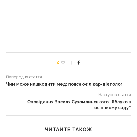
0
Попередня стаття
Чим може нашкодити мед: пояснює лікар-дієтолог
Наступна стаття
Оповідання Василя Сухомлинського “Яблуко в
осінньому саду”
ЧИТАЙТЕ ТАКОЖ