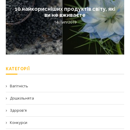
10 найкорисніших продуктів світу, які
ви не вживаєте
14/Лип/2019
КАТЕГОРІЇ
Вагітність
Дошкільнята
Здоров'я
Конкурси