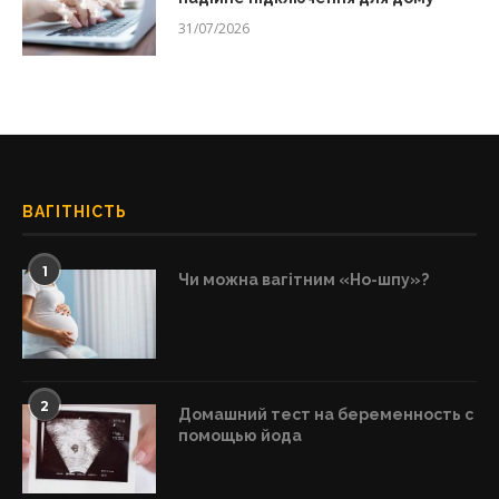
31/07/2026
ВАГІТНІСТЬ
1
Чи можна вагітним «Но-шпу»?
2
Домашний тест на беременность с
помощью йода