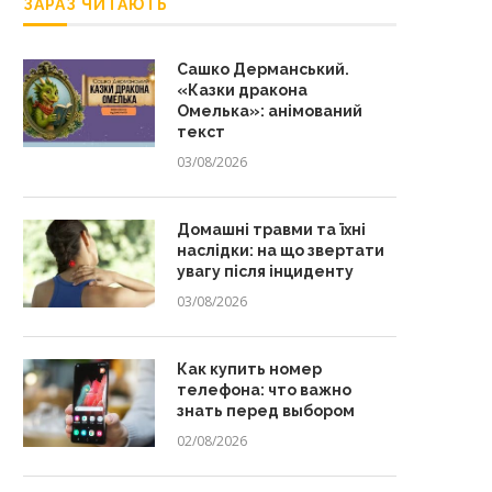
ЗАРАЗ ЧИТАЮТЬ
Сашко Дерманський.
«Казки дракона
Омелька»: анімований
текст
03/08/2026
Домашні травми та їхні
наслідки: на що звертати
увагу після інциденту
03/08/2026
Как купить номер
телефона: что важно
знать перед выбором
02/08/2026