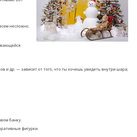
всем несложно.
чивающейся
Попробуйте рецепт
симптоми
легендарного супа доктора
 дітей
Моро, который без...
в и др. — зависит от того, что ты хочешь увидеть внутри шара;
08/Січ/2021
авом банку.
оративные фигурки.