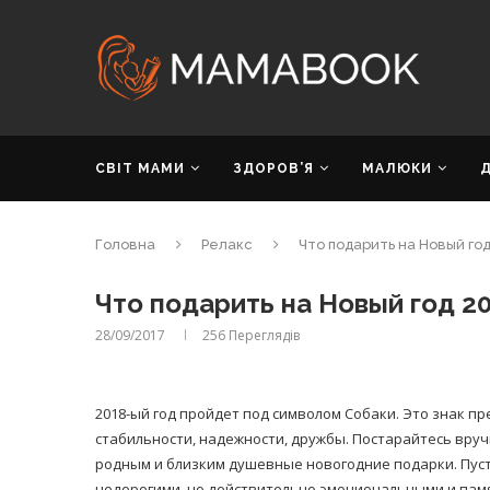
СВІТ МАМИ
ЗДОРОВ’Я
МАЛЮКИ
Головна
Релакс
Что подарить на Новый год
Что подарить на Новый год 2
28/09/2017
256
Переглядів
2018-ый год пройдет под символом Собаки. Это знак пр
стабильности, надежности, дружбы. Постарайтесь вру
родным и близким душевные новогодние подарки. Пуст
недорогими, но действительно эмоциональными и пам