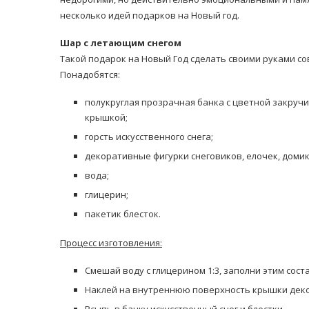
несколько идей подарков на Новый год.
Шар с летающим снегом
Такой подарок на Новый Год сделать своими руками со
Понадобятся:
полукруглая прозрачная банка с цветной закру
равильно принимать
крышкой;
Лікарі назвали 
льна: никакого кипятка
коронавірусу в
горсть искусственного снега;
и...
14/Бер/2020
декоративные фигурки снеговиков, елочек, домико
30/Січ/2021
вода;
глицерин;
пакетик блесток.
Процесс изготовления:
Смешай воду с глицерином 1:3, заполни этим сост
Наклей на внутреннюю поверхность крышки дек