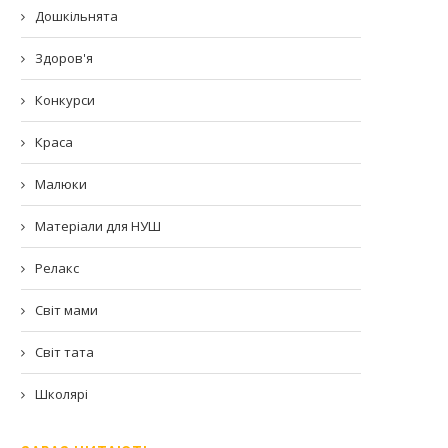
Дошкільнята
Здоров'я
Конкурси
Краса
Малюки
Матеріали для НУШ
Релакс
Світ мами
Світ тата
Школярі