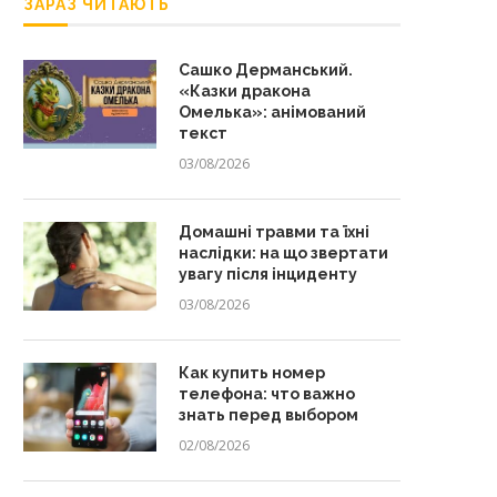
ЗАРАЗ ЧИТАЮТЬ
Сашко Дерманський.
«Казки дракона
Омелька»: анімований
текст
03/08/2026
Домашні травми та їхні
наслідки: на що звертати
увагу після інциденту
03/08/2026
Как купить номер
телефона: что важно
знать перед выбором
02/08/2026