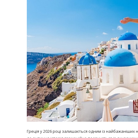
равильно принимать
Лікарі назвали 
льна: никакого кипятка
коронавірусу в
и...
14/Бер/2020
30/Січ/2021
Греція у 2026 році залишається одним із найбажаніших н