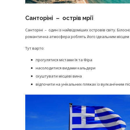
Санторіні – острів мрії
Санторіні – один із найвідоміших островів світу. Білос
романтична атмосфера роблять його ідеальним місцем 
Тут варто:
прогулятися містами Ія та Фіра
насолодитися видами кальдери
скуштувати місцеві вина
відпочити на унікальних пляжах із вулканічним пі