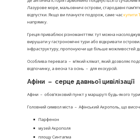
де антична історія гармонійно поєднується із сучасним
Лазурове море, мальовничі острови, стародавні пам’ят
відпустки. Якщо ви плануєте подорож, саме час
купити Т
напрямку.
Греція приваблює різноманіттям: тут можна насолоджув
вирушати у гастрономічні тури або відкривати острови.
інфраструктуру, пропонуючи ще більше можливостей д
Особлива перевага – м’який клімат, який дозволяє подо
відпочинку, а весна та осінь – для екскурсій.
Афіни – серце давньої цивілізації
Афіни – обов’язковий пункт у маршруті будь-якого турис
Головний символ міста – Афінський Акрополь, що височі
Парфенон
музей Акрополя
площу Синтагма