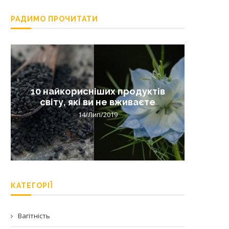
РАДИМО ПРОЧИТАТИ
10 найкорисніших продуктів
Лишай 
світу, які ви не вживаєте
14/Лип/2019
КАТЕГОРІЇ
Вагітність