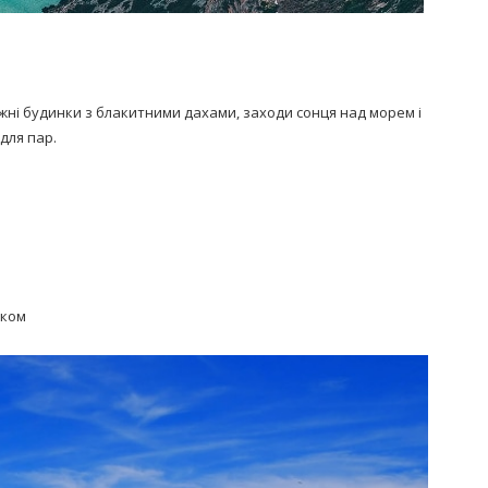
ніжні будинки з блакитними дахами, заходи сонця над морем і
для пар.
ском