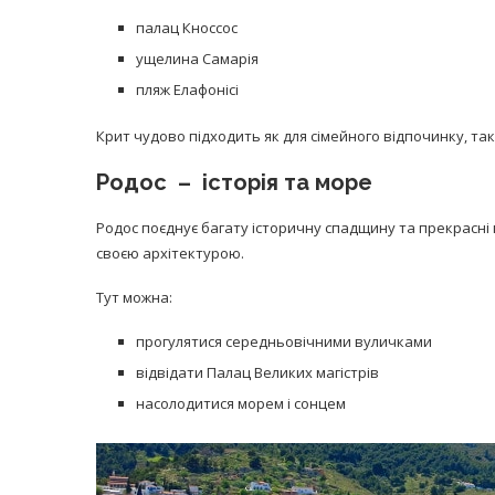
палац Кноссос
ущелина Самарія
пляж Елафонісі
Крит чудово підходить як для сімейного відпочинку, так
Родос – історія та море
Родос поєднує багату історичну спадщину та прекрасні 
своєю архітектурою.
Тут можна:
прогулятися середньовічними вуличками
відвідати Палац Великих магістрів
насолодитися морем і сонцем