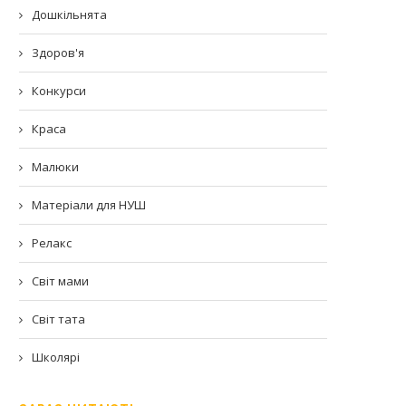
Дошкільнята
Здоров'я
Конкурси
Краса
Малюки
Матеріали для НУШ
Релакс
Світ мами
Світ тата
Школярі