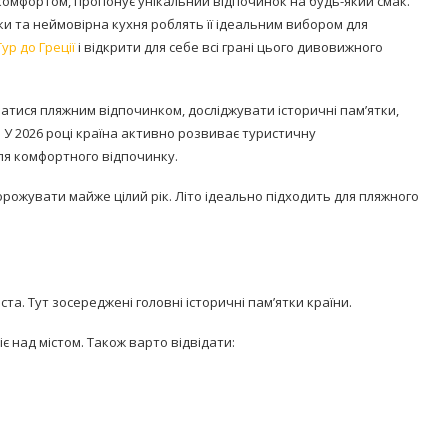
 комфортом, пропонує унікальний відпочинок на будь-який смак.
ки та неймовірна кухня роблять її ідеальним вибором для
ур до Греції
і відкрити для себе всі грані цього дивовижного
атися пляжним відпочинком, досліджувати історичні пам’ятки,
 У 2026 році країна активно розвиває туристичну
ля комфортного відпочинку.
рожувати майже цілий рік. Літо ідеально підходить для пляжного
та. Тут зосереджені головні історичні пам’ятки країни.
є над містом. Також варто відвідати: