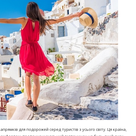
Попробуйте рецепт
симптоми
легендарного супа доктора
 дітей
Моро, который без...
08/Січ/2021
апрямків для подорожей серед туристів з усього світу. Ця країна,