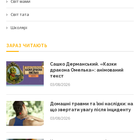
Світ мами
Світ тата
Школярі
ЗАРАЗ ЧИТАЮТЬ
Сашко Дерманський. «Казки
дракона Омелька»: анімований
текст
03/08/2026
Домашні травми та їхні наслідки: на
що звертати увагу після інциденту
03/08/2026