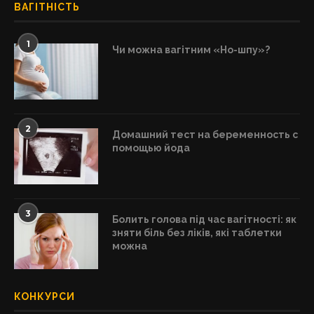
ВАГІТНІСТЬ
1
Чи можна вагітним «Но-шпу»?
2
Домашний тест на беременность с
помощью йода
3
Болить голова під час вагітності: як
зняти біль без ліків, які таблетки
можна
КОНКУРСИ