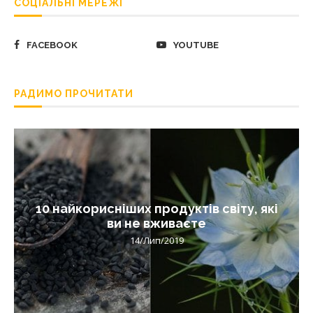
СОЦІАЛЬНІ МЕРЕЖІ
FACEBOOK
YOUTUBE
РАДИМО ПРОЧИТАТИ
10 найкорисніших продуктів світу, які
ви не вживаєте
14/Лип/2019