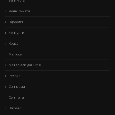
Вагітність
Дошкільнята
Здоров'я
Конкурси
Краса
Малюки
Матеріали для НУШ
Релакс
Світ мами
Світ тата
Школярі