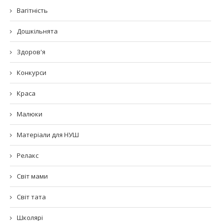
Вагітність
Дошкільнята
Здоров'я
Конкурси
Краса
Малюки
Матеріали для НУШ
Релакс
Світ мами
Світ тата
Школярі