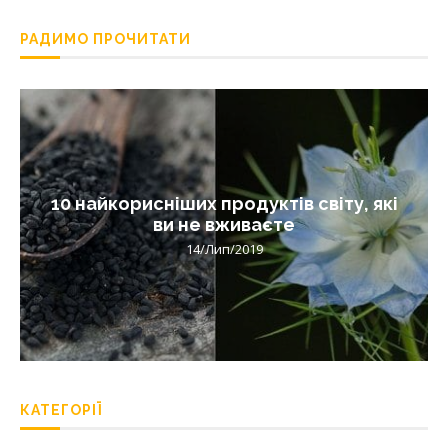
РАДИМО ПРОЧИТАТИ
10 найкорисніших продуктів світу, які
ви не вживаєте
14/Лип/2019
КАТЕГОРІЇ