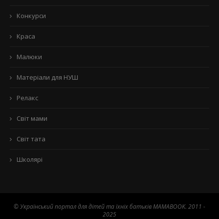
Конкурси
Краса
Малюки
Матеріали для НУШ
Релакс
Світ мами
Світ тата
Школярі
© Український портал для дітей та їхніх батьків MAMABOOK. 2011 -
2025