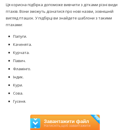
Ця корисна підбірка допоможе вивчити з дітками різні види
птахів. Вони зможуть дізнатися про нові назви, зовнішній
вигляд пташок. У підбірці ви знайдете шаблони з такими
птахами:
Папуги.
Каченята.
Курчата.
Павич.
Фламінго.
Індик.
Кури.
Сова.
Гусеня.
PDF
Завантажити файл
Натисніть,щоб завантажити