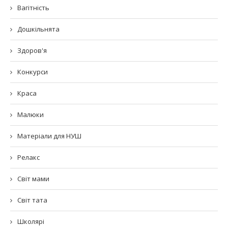
Вагітність
Дошкільнята
Здоров'я
Конкурси
Краса
Малюки
Матеріали для НУШ
Релакс
Світ мами
Світ тата
Школярі