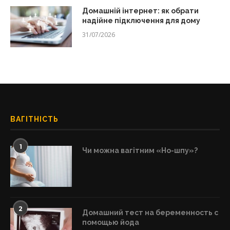
Домашній інтернет: як обрати
надійне підключення для дому
31/07/2026
ВАГІТНІСТЬ
1
Чи можна вагітним «Но-шпу»?
2
Домашний тест на беременность с
помощью йода