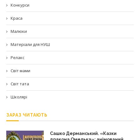
Конкурси
Краса
Малюки
Матеріали для НУШ
Релакс
Світ мами
Світ тата
Школярі
ЗАРАЗ ЧИТАЮТЬ
Сашко Дерманський. «Казки
дракона Омелька»: анімований