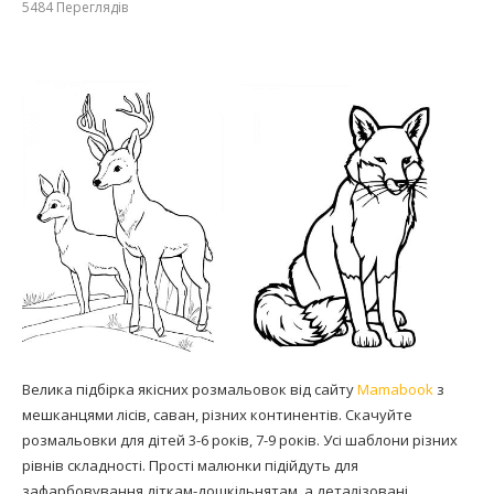
5484
Переглядів
Велика підбірка якісних розмальовок від сайту
Mamabook
з
мешканцями лісів, саван, різних континентів. Скачуйте
розмальовки для дітей 3-6 років, 7-9 років. Усі шаблони різних
рівнів складності. Прості малюнки підійдуть для
зафарбовування діткам-дошкільнятам, а деталізовані