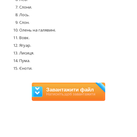
Слони.
Лось.
Слон.
Олень на галявині.
Вовк.
Ягуар.
Лисиця.
Пума.
Єноти.
PDF
Завантажити файл
Натисніть,щоб завантажити