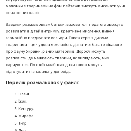
малюнки з тваринами на фоні пейзажів зможуть виконати учні
початкових класів.
Завдяки розмальовкам батьки, вихователі, педагоги зможуть
розвивати в дітей витримку, креативне мислення, вміння
гармонійно поєднувати кольори. Також серія з дикими
тваринами – це чудова можливість дізнатися багато цікавого
про фауну України, різних материків. Дорослі можуть
розповісти, де мешкають тварини, як виглядають, чим
харчуються. По своїх малбнках дітки також можуть
підготувати пізнавальну доповідь.
Перелік розмальовок у файлі:
Олені.
Їжак.
Кенгуру.
Жирафа.
Тигр.
Лев.