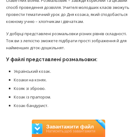
славетних воїнів. Розмальовик – завжди корисний та цікавий
спосіб проведення дозвілля. Учителі молодших класів зможуть
провести тематичний урок до Дня козака, який сподобається
кожному учню – хлопчикам і дівчаткам.
У добірці представлені розмальовки різних рівнів складності.
Тож ви з легкістю зможете підібрати прості зображення й для
найменших діток-дошкільнят.
У файлі представлені розмальовки:
Український козак.
Козаки на конях.
Козяк зі зброєю.
Козак із прапором.
Козак-бандурист.
PDF
Завантажити файл
Натисніть,щоб завантажити