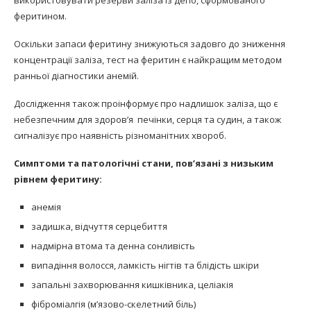
феритином.
Оскільки запаси феритину знижуються задовго до зниження
концентрації заліза, тест на феритин є найкращим методом
ранньої діагностики анемій.
Дослідження також проінформує про надлишок заліза, що є
небезпечним для здоров’я печінки, серця та судин, а також
сигналізує про наявність різноманітних хвороб.
Симптоми та патологічні стани, пов’язані з низьким
рівнем феритину:
анемія
задишка, відчуття серцебиття
надмірна втома та денна сонливість
випадіння волосся, ламкість нігтів та блідість шкіри
запальні захворювання кишківника, целіакія
фіброміалгія (м’язово-скелетний біль)