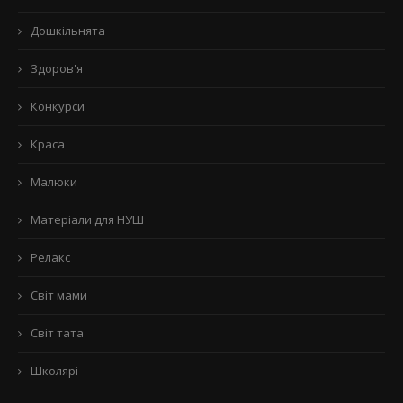
Дошкільнята
Здоров'я
Конкурси
Краса
Малюки
Матеріали для НУШ
Релакс
Світ мами
Світ тата
Школярі