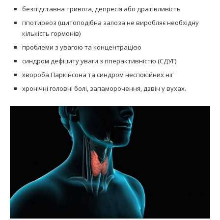
безпідставна тривога, депресія або дратівливість
гіпотиреоз (щитоподібна залоза не виробляє необхідну
кількість гормонів)
проблеми з увагою та концентрацією
синдром дефіциту уваги з гіперактивністю (СДУГ)
хвороба Паркінсона та синдром неспокійних ніг
хронічні головні болі, запаморочення, дзвін у вухах.