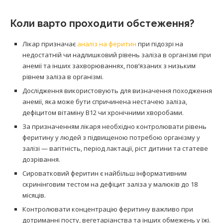
Коли варто проходити обстеження?
Лікар призначає
аналіз на феритин
при підозрі на
недостатній чи надлишковий рівень заліза в організмі при
анемії та інших захворюваннях, пов’язаних з низьким
рівнем заліза в організмі.
Дослідження використовують для визначення походження
анемії, яка може бути спричинена нестачею заліза,
дефіцитом вітаміну В12 чи хронічними хворобами.
За призначенням лікаря необхідно контролювати рівень
феритину у людей з підвищеною потребою організму у
залізі — вагітність, період лактації, ріст дитини та статеве
дозрівання.
Сироватковий феритин є найбільш інформативним
скринінговим тестом на дефіцит заліза у малюків до 18
місяців.
Контролювати концентрацію феритину важливо при
дотриманні посту, вегетаріанства та інших обмежень у їжі.