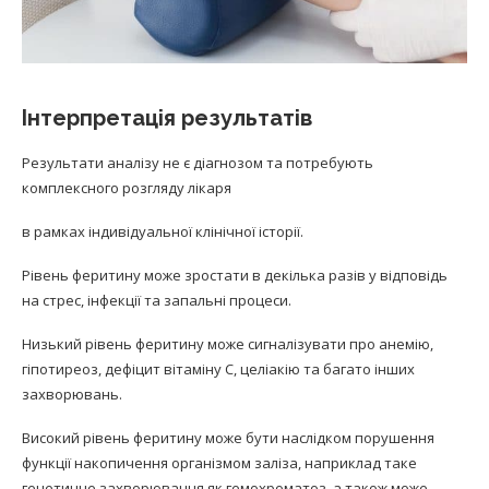
Інтерпретація результатів
Результати аналізу не є діагнозом та потребують
комплексного розгляду лікаря
в рамках індивідуальної клінічної історії.
Рівень феритину може зростати в декілька разів у відповідь
на стрес, інфекції та запальні процеси.
Низький рівень феритину може сигналізувати про анемію,
гіпотиреоз, дефіцит вітаміну С, целіакію та багато інших
захворювань.
Високий рівень феритину може бути наслідком порушення
функції накопичення організмом заліза, наприклад таке
генетичне захворювання як гемохроматоз, а також може