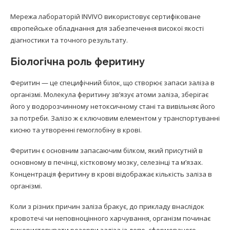
Мережа лабораторій INVIVO використовує сертифіковане
європейське обладнання для забезпечення високої якості
діагностики та точного результату.
Біологічна роль феритину
Феритин — це специфічний білок, що створює запаси заліза в
організмі. Молекула феритину зв’язує атоми заліза, зберігає
його у водорозчинному нетоксичному стані та вивільняє його
за потреби. Залізо ж є ключовим елементом у транспортуванні
кисню та утворенні гемоглобіну в крові.
Феритин є основним запасаючим білком, який присутній в
основному в печінці, кістковому мозку, селезінці та м’язах.
Концентрація феритину в крові відображає кількість заліза в
організмі.
Коли з різних причин заліза бракує, до прикладу внаслідок
кровотечі чи неповноцінного харчування, організм починає
використовувати резерви заліза із депо, сформованого