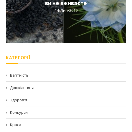
ви не вживаєте
14/Лип/2019
КАТЕГОРІЇ
Вагітність
Дошкільнята
Здоров'я
Конкурси
Краса