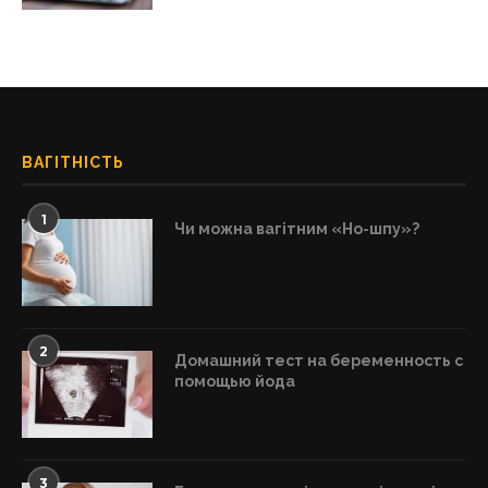
ВАГІТНІСТЬ
1
Чи можна вагітним «Но-шпу»?
2
Домашний тест на беременность с
помощью йода
3