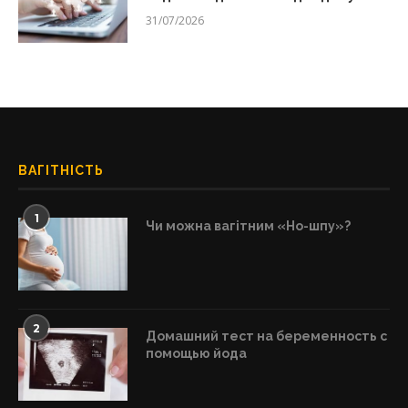
31/07/2026
ВАГІТНІСТЬ
1
Чи можна вагітним «Но-шпу»?
2
Домашний тест на беременность с
помощью йода