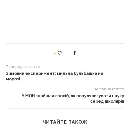
0
Попередня стаття
Зимовий експеримент: мильна бульбашка на
морозі
Наступна стаття
У МОН знайшли спосіб, як популяризувати науку
серед школярів
ЧИТАЙТЕ ТАКОЖ