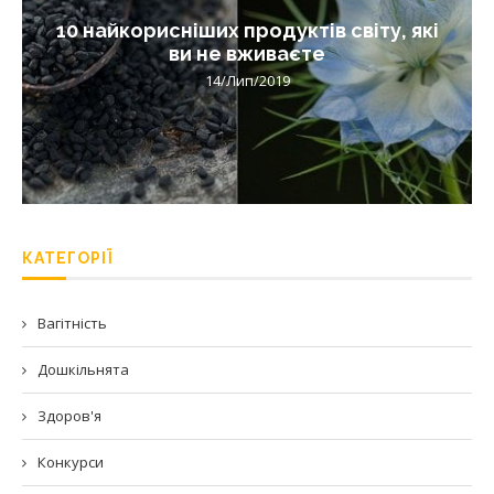
10 найкорисніших продуктів світу, які
ви не вживаєте
14/Лип/2019
КАТЕГОРІЇ
Вагітність
Дошкільнята
Здоров'я
Конкурси