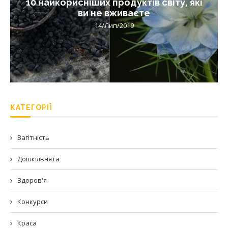
10 найкорисніших продуктів світу, які
ви не вживаєте
14/Лип/2019
КАТЕГОРІЇ
Вагітність
Дошкільнята
Здоров'я
Конкурси
Краса