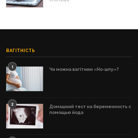
ВАГІТНІСТЬ
1
Чи можна вагітним «Но-шпу»?
2
Домашний тест на беременность с
помощью йода