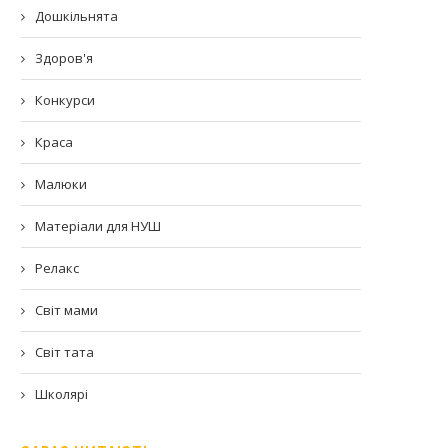
Дошкільнята
Здоров'я
Конкурси
Краса
Малюки
Матеріали для НУШ
Релакс
Світ мами
Світ тата
Школярі