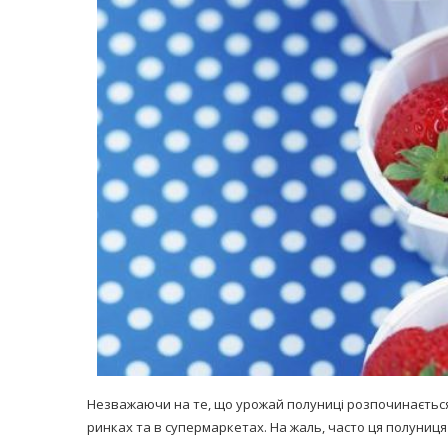
равильно принимать
Лікарі назвали 
льна: никакого кипятка
коронавірусу в
и...
14/Бер/2020
30/Січ/2021
Незважаючи на те, що урожай полуниці розпочинається 
ринках та в супермаркетах. На жаль, часто ця полуниця 