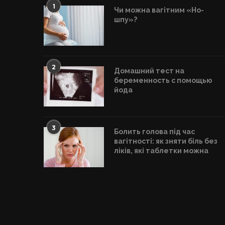
1
Чи можна вагітним «Но-
шпу»?
2
Домашний тест на
беременность с помощью
йода
3
Болить голова під час
вагітності: як зняти біль без
ліків, які таблетки можна