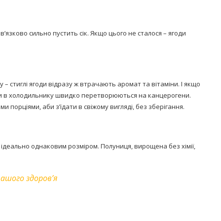
’язково сильно пустить сік. Якщо цього не сталося – ягоди
– стиглі ягоди відразу ж втрачають аромат та вітаміни. І якщо
ати в холодильнику швидко перетворюються на канцерогени.
 порціями, аби з’їдати в свіжому вигляді, без зберігання.
з ідеально однаковим розміром. Полуниця, вирощена без хімії,
вашого здоров’я