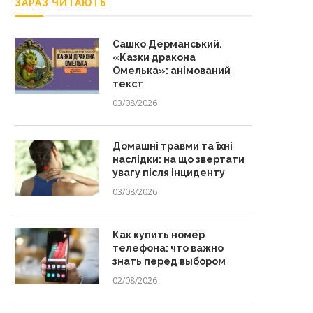
ЗАРАЗ ЧИТАЮТЬ
Сашко Дерманський.
«Казки дракона
Омелька»: анімований
текст
03/08/2026
Домашні травми та їхні
наслідки: на що звертати
увагу після інциденту
03/08/2026
Как купить номер
телефона: что важно
знать перед выбором
02/08/2026