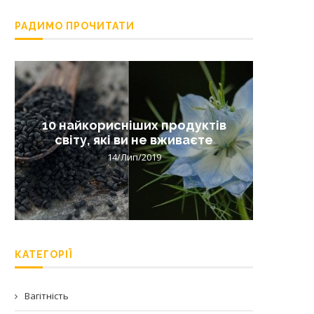
РАДИМО ПРОЧИТАТИ
10 найкорисніших продуктів
Лишай 
світу, які ви не вживаєте
14/Лип/2019
КАТЕГОРІЇ
Вагітність