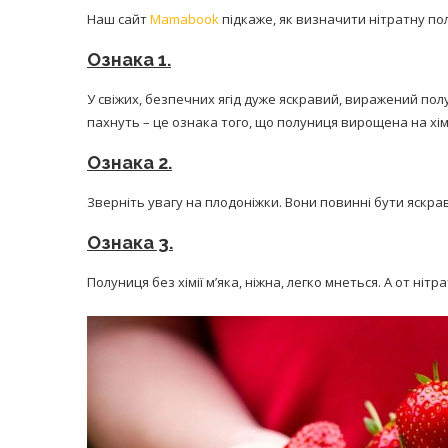
Наш сайт
Mamabook
підкаже, як визначити нітратну по
Ознака 1.
У свіжих, безпечних ягід дуже яскравий, виражений полу
пахнуть – це ознака того, що полуниця вирощена на хім
Ознака 2.
Зверніть увагу на плодоніжки. Вони повинні бути яскра
Ознака 3.
Полуниця без хімії м’яка, ніжна, легко мнеться. А от нітр