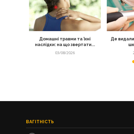
лядом: як
Домашні травми та їхні
Де видали
 від...
наслідки: на що звертати...
шк
03/08/2026
ВАГІТНІСТЬ