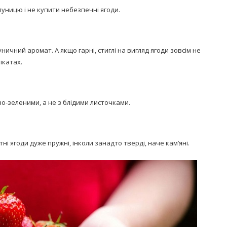
луницю і не купити небезпечні ягоди.
ничний аромат. А якщо гарні, стиглі на вигляд ягоди зовсім не
ікатах.
во-зеленими, а не з блідими листочками.
атні ягоди дуже пружні, інколи занадто тверді, наче кам’яні.