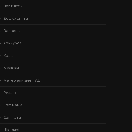
Вагітність
Дошкільнята
Здоров'я
Конкурси
Краса
Малюки
Матеріали для НУШ
Релакс
Світ мами
Світ тата
Школярі