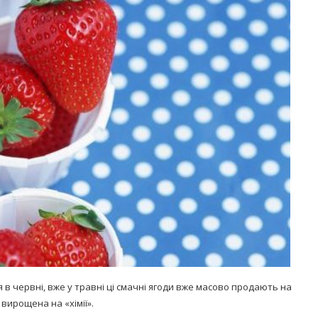
Попробуйте рецепт
симптоми
легендарного супа доктора
 дітей
Моро, который без...
08/Січ/2021
в червні, вже у травні ці смачні ягоди вже масово продають на
вирощена на «хімії».