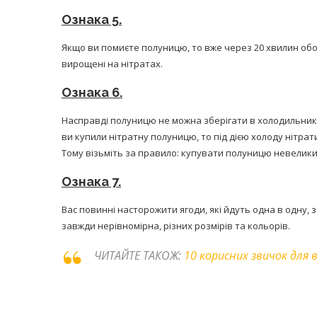
Ознака 5.
Якщо ви помиєте полуницю, то вже через 20 хвилин обов
вирощені на нітратах.
Ознака 6.
Насправді полуницю не можна зберігати в холодильнику 
ви купили нітратну полуницю, то під дією холоду нітр
Тому візьміть за правило: купувати полуницю невеликими
Ознака 7.
Вас повинні насторожити ягоди, які йдуть одна в одну, 
завжди нерівномірна, різних розмірів та кольорів.
ЧИТАЙТЕ ТАКОЖ:
10 корисних звичок для 