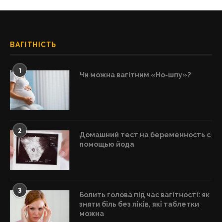
ВАГІТНІСТЬ
1
Чи можна вагітним «Но-шпу»?
2
Домашний тест на беременность с
помощью йода
3
Болить голова під час вагітності: як
зняти біль без ліків, які таблетки
можна