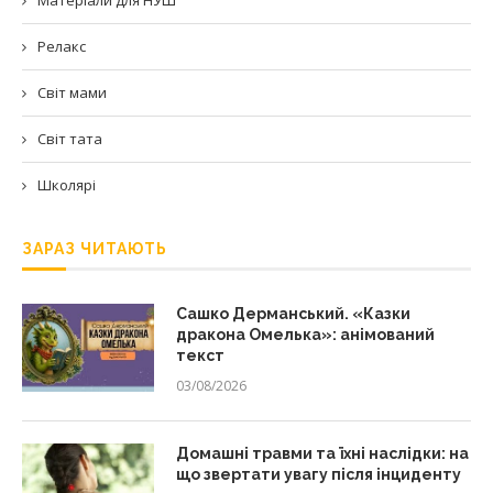
Релакс
Світ мами
Світ тата
Школярі
ЗАРАЗ ЧИТАЮТЬ
Сашко Дерманський. «Казки
дракона Омелька»: анімований
текст
03/08/2026
Домашні травми та їхні наслідки: на
що звертати увагу після інциденту