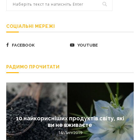
СОЦІАЛЬНІ МЕРЕЖІ
FACEBOOK
YOUTUBE
РАДИМО ПРОЧИТАТИ
10 найкорисніших продуктів світу, які
ви не вживаєте
14/Лип/2019