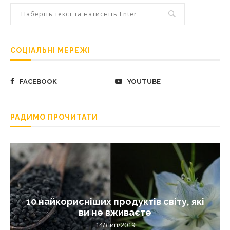
СОЦІАЛЬНІ МЕРЕЖІ
FACEBOOK
YOUTUBE
РАДИМО ПРОЧИТАТИ
10 найкорисніших продуктів світу, які
ви не вживаєте
14/Лип/2019