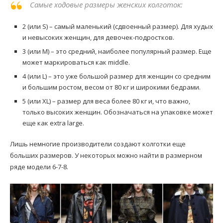
Самые ходовые размеры женских колготок:
2 (или S) – самый маленький (сдвоенный размер). Для худых
и невысоких женщин, для девочек-подростков.
3 (или M) – это средний, наиболее популярный размер. Еще
может маркироваться как middle.
4 (или L) – это уже большой размер для женщин со средним
и большим ростом, весом от 80 кг и широкими бедрами.
5 (или XL) – размер для веса более 80 кг и, что важно,
только высоких женщин. Обозначаться на упаковке может
еще как extra large.
Лишь немногие производители создают колготки еще
больших размеров. У некоторых можно найти в размерном
ряде модели 6-7-8.