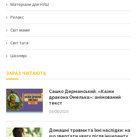
Матеріали для НУШ
Релакс
Світ мами
Світ тата
Школярі
ЗАРАЗ ЧИТАЮТЬ
Сашко Дерманський. «Казки
дракона Омелька»: анімований
текст
03/08/2026
Домашні травми та їхні наслідки: на
що звертати увагу після інциденту