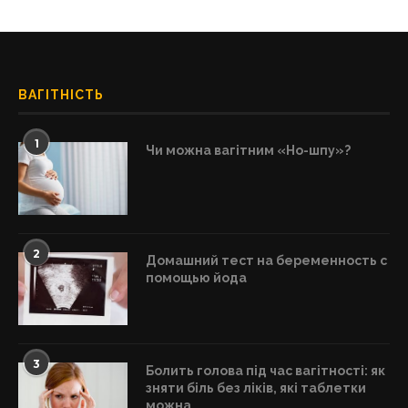
ВАГІТНІСТЬ
1
Чи можна вагітним «Но-шпу»?
2
Домашний тест на беременность с
помощью йода
3
Болить голова під час вагітності: як
зняти біль без ліків, які таблетки
можна